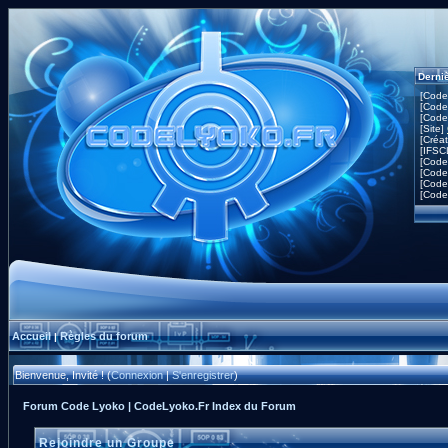
Derni
[Code
[Code
[Code
[Site]
[Créa
[IFSC
[Code
[Code
[Code
[Code
Accueil
Règles du forum
|
Bienvenue, Invité ! (
Connexion
|
S'enregistrer
)
Forum Code Lyoko | CodeLyoko.Fr Index du Forum
Rejoindre un Groupe