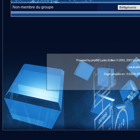
Non-membre du groupe
Powered by
phpBB
Lyoko Edition © 2001, 2007 phpB
nauticalA
Page générée en : 0.0329s (P