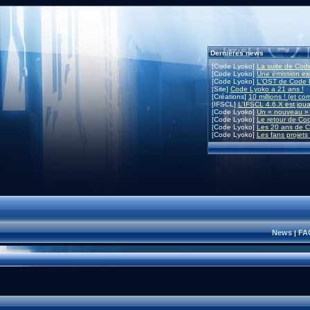
Dernières news
[Code Lyoko]
La suite de Code
[Code Lyoko]
Une émission exc
[Code Lyoko]
L'OST de Code L
[Site]
Code Lyoko a 21 ans !
[Créations]
10 millions ! (et co
[IFSCL]
L'IFSCL 4.6.X est joua
[Code Lyoko]
Un « nouveau » 
[Code Lyoko]
Le retour de Co
[Code Lyoko]
Les 20 ans de C
[Code Lyoko]
Les fans projets
News
FA
|