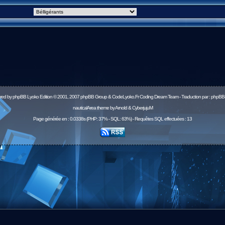
red by
phpBB
Lyoko Edition © 2001, 2007 phpBB Group & CodeLyoko.Fr Coding Dream Team - Traduction par :
phpBB-
nauticalArea theme by Arnold & CyberjujuM
Page générée en : 0.0338s (PHP: 37% - SQL: 63%) - Requêtes SQL effectuées : 13