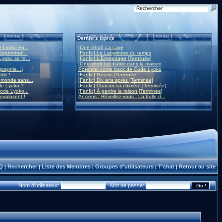
Derniers topics
 Lyoko en...
[One-Shot] La cave
eptionnel...
[Fanfic] Le Labyrinthe du temps
yoko se ra...
[Fanfic] L'Engrenage [Terminée]
[One-shot] Le diable dans la maison
mpagnie...)
Potentiel come back de Code Lyoko
ble !
[Fanfic] Gnosis [Terminée]
monde sans...
[Fanfic] Dix ans après [Terminée]
de Lyoko ?
[Fanfic] Chacun sa chimère [Terminée]
ode Lyoko...
[Fanfic] À perdre la raison [Terminée]
 explosent !
Anciens : Réveillez-vous ! La bulle d...
Q
Rechercher
Liste des Membres
Groupes d'utilisateurs
T'chat
Retour au site
|
|
|
|
|
Nom d'utilisateur:
Mot de passe: