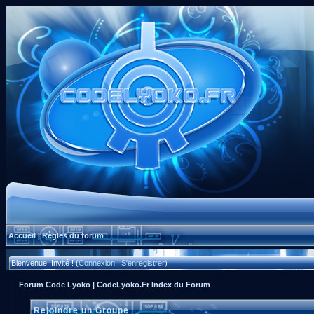
Accueil
Règles du forum
|
Bienvenue, Invité ! (
Connexion
|
S'enregistrer
)
Forum Code Lyoko | CodeLyoko.Fr Index du Forum
Rejoindre un Groupe