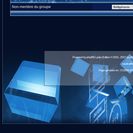
Non-membre du groupe
Powered by
phpBB
Lyoko Edition © 2001, 2007 phpB
nauticalA
Page générée en : 0.0309s (P