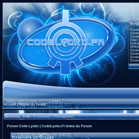
Derni
[Code
[Code
[Code
[Site]
[Créa
[IFSC
[Code
[Code
[Code
[Code
Accueil
Règles du forum
|
Bienvenue, Invité ! (
Connexion
|
S'enregistrer
)
Forum Code Lyoko | CodeLyoko.Fr Index du Forum
Rejoindre un Groupe