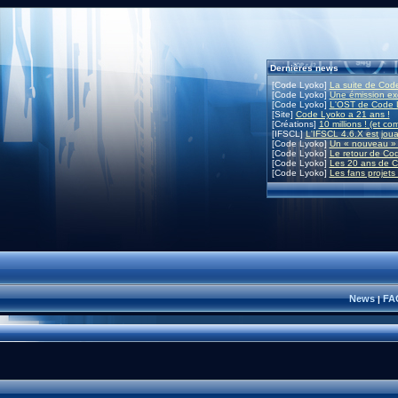
Dernières news
[Code Lyoko]
La suite de Code
[Code Lyoko]
Une émission exc
[Code Lyoko]
L'OST de Code L
[Site]
Code Lyoko a 21 ans !
[Créations]
10 millions ! (et co
[IFSCL]
L'IFSCL 4.6.X est joua
[Code Lyoko]
Un « nouveau » 
[Code Lyoko]
Le retour de Co
[Code Lyoko]
Les 20 ans de C
[Code Lyoko]
Les fans projets
News
FA
|