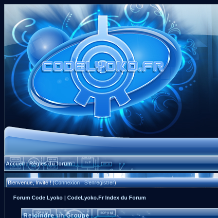
Accueil
Règles du forum
|
Bienvenue, Invité ! (
Connexion
|
S'enregistrer
)
Forum Code Lyoko | CodeLyoko.Fr Index du Forum
Rejoindre un Groupe