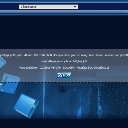
red by
phpBB
Lyoko Edition © 2001, 2007 phpBB Group & CodeLyoko.Fr Coding Dream Team - Traduction par :
phpBB-
nauticalArea theme by Arnold & CyberjujuM
Page générée en : 0.0326s (PHP: 37% - SQL: 63%) - Requêtes SQL effectuées : 13