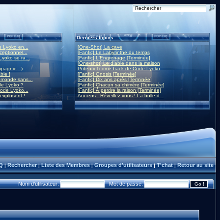
Derniers topics
 Lyoko en...
[One-Shot] La cave
eptionnel...
[Fanfic] Le Labyrinthe du temps
yoko se ra...
[Fanfic] L'Engrenage [Terminée]
[One-shot] Le diable dans la maison
mpagnie...)
Potentiel come back de Code Lyoko
ble !
[Fanfic] Gnosis [Terminée]
monde sans...
[Fanfic] Dix ans après [Terminée]
de Lyoko ?
[Fanfic] Chacun sa chimère [Terminée]
ode Lyoko...
[Fanfic] À perdre la raison [Terminée]
 explosent !
Anciens : Réveillez-vous ! La bulle d...
Q
Rechercher
Liste des Membres
Groupes d'utilisateurs
T'chat
Retour au site
|
|
|
|
|
Nom d'utilisateur:
Mot de passe: