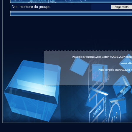
Non-membre du groupe
Powered by
phpBB
Lyoko Edition © 2001, 2007 phpB
nauticalA
Page générée en : 0.0322s (P