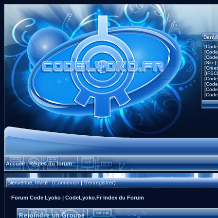
Derni
[Code
[Code
[Code
[Site]
[Créa
[IFSC
[Code
[Code
[Code
[Code
Accueil
Règles du forum
|
Bienvenue, Invité ! (
Connexion
|
S'enregistrer
)
Forum Code Lyoko | CodeLyoko.Fr Index du Forum
Rejoindre un Groupe