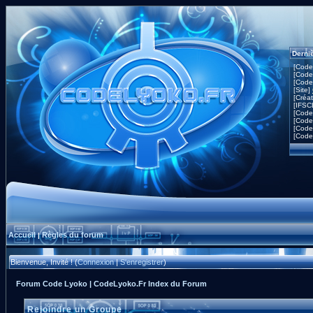
Derni
[Code
[Code
[Code
[Site]
[Créa
[IFSC
[Code
[Code
[Code
[Code
Accueil
Règles du forum
|
Bienvenue, Invité ! (
Connexion
|
S'enregistrer
)
Forum Code Lyoko | CodeLyoko.Fr Index du Forum
Rejoindre un Groupe