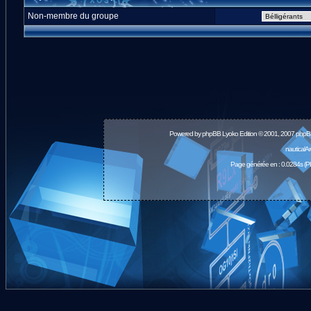
Non-membre du groupe
Powered by
phpBB
Lyoko Edition © 2001, 2007 phpB
nauticalA
Page générée en : 0.0284s (P