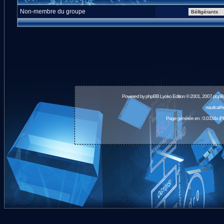
Non-membre du groupe
Powered by
phpBB
Lyoko Edition © 2001, 2007 phpB
nauticalA
Page générée en : 0.0334s (P