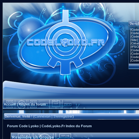
Derni
[Code
[Code
[Code
[Site]
[Créa
[IFSC
[Code
[Code
[Code
[Code
Accueil
Règles du forum
|
Bienvenue, Invité ! (
Connexion
|
S'enregistrer
)
Forum Code Lyoko | CodeLyoko.Fr Index du Forum
Rejoindre un Groupe