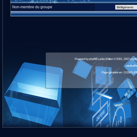
Non-membre du groupe
Powered by
phpBB
Lyoko Edition © 2001, 2007 phpB
nauticalA
Page générée en : 0.0347s (P