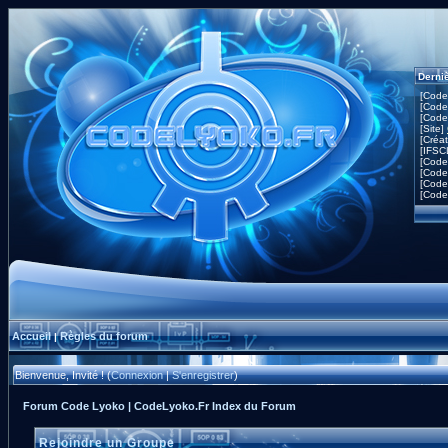
Derni
[Code
[Code
[Code
[Site]
[Créa
[IFSC
[Code
[Code
[Code
[Code
Accueil
Règles du forum
|
Bienvenue, Invité ! (
Connexion
|
S'enregistrer
)
Forum Code Lyoko | CodeLyoko.Fr Index du Forum
Rejoindre un Groupe