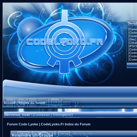
Derni
[Code
[Code
[Code
[Site]
[Créa
[IFSC
[Code
[Code
[Code
[Code
Accueil
Règles du forum
|
Bienvenue, Invité ! (
Connexion
|
S'enregistrer
)
Forum Code Lyoko | CodeLyoko.Fr Index du Forum
Rejoindre un Groupe