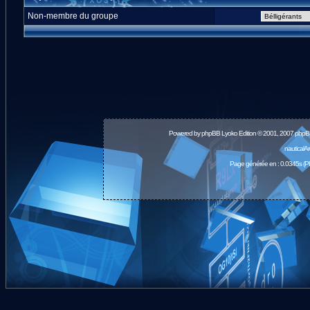
Non-membre du groupe
Powered by
phpBB
Lyoko Edition © 2001, 2007 phpB
nauticalA
Page générée en : 0.0345s (P