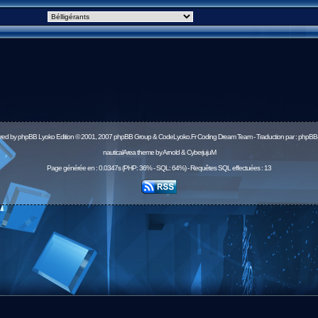
red by
phpBB
Lyoko Edition © 2001, 2007 phpBB Group & CodeLyoko.Fr Coding Dream Team - Traduction par :
phpBB-
nauticalArea theme by Arnold & CyberjujuM
Page générée en : 0.0347s (PHP: 36% - SQL: 64%) - Requêtes SQL effectuées : 13