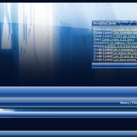
Dernières news
[Code Lyoko]
La suite de Code
[Code Lyoko]
Une émission exc
[Code Lyoko]
L'OST de Code L
[Site]
Code Lyoko a 21 ans !
[Créations]
10 millions ! (et co
[IFSCL]
L'IFSCL 4.6.X est joua
[Code Lyoko]
Un « nouveau » 
[Code Lyoko]
Le retour de Co
[Code Lyoko]
Les 20 ans de C
[Code Lyoko]
Les fans projets
News
FA
|