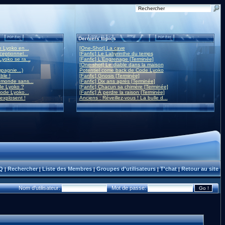
Derniers topics
 Lyoko en...
[One-Shot] La cave
eptionnel...
[Fanfic] Le Labyrinthe du temps
yoko se ra...
[Fanfic] L'Engrenage [Terminée]
[One-shot] Le diable dans la maison
mpagnie...)
Potentiel come back de Code Lyoko
ble !
[Fanfic] Gnosis [Terminée]
monde sans...
[Fanfic] Dix ans après [Terminée]
de Lyoko ?
[Fanfic] Chacun sa chimère [Terminée]
ode Lyoko...
[Fanfic] À perdre la raison [Terminée]
 explosent !
Anciens : Réveillez-vous ! La bulle d...
Q
Rechercher
Liste des Membres
Groupes d'utilisateurs
T'chat
Retour au site
|
|
|
|
|
Nom d'utilisateur:
Mot de passe: