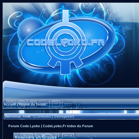
Accueil
Règles du forum
|
Bienvenue, Invité ! (
Connexion
|
S'enregistrer
)
Forum Code Lyoko | CodeLyoko.Fr Index du Forum
Rejoindre un Groupe