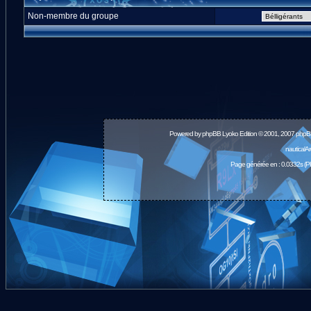
Non-membre du groupe
Powered by
phpBB
Lyoko Edition © 2001, 2007 phpB
nauticalA
Page générée en : 0.0332s (P