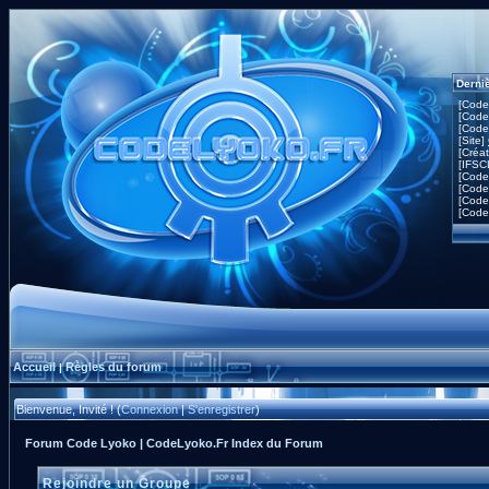
Derni
[Code
[Code
[Code
[Site]
[Créa
[IFSC
[Code
[Code
[Code
[Code
Accueil
Règles du forum
|
Bienvenue, Invité ! (
Connexion
|
S'enregistrer
)
Forum Code Lyoko | CodeLyoko.Fr Index du Forum
Rejoindre un Groupe