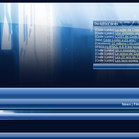
Dernières news
[Code Lyoko]
La suite de Code
[Code Lyoko]
Une émission exc
[Code Lyoko]
L'OST de Code L
[Site]
Code Lyoko a 21 ans !
[Créations]
10 millions ! (et co
[IFSCL]
L'IFSCL 4.6.X est joua
[Code Lyoko]
Un « nouveau » 
[Code Lyoko]
Le retour de Co
[Code Lyoko]
Les 20 ans de C
[Code Lyoko]
Les fans projets
News
FA
|