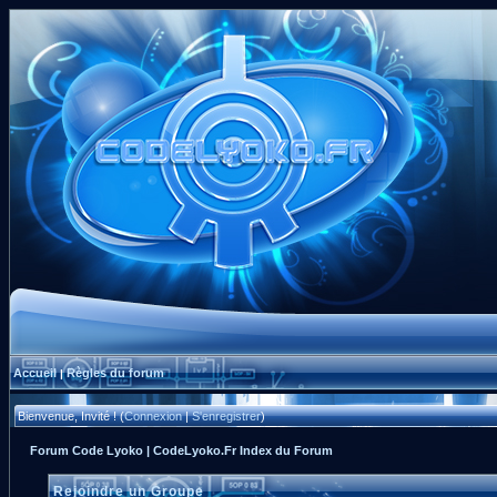
Accueil
Règles du forum
|
Bienvenue, Invité ! (
Connexion
|
S'enregistrer
)
Forum Code Lyoko | CodeLyoko.Fr Index du Forum
Rejoindre un Groupe