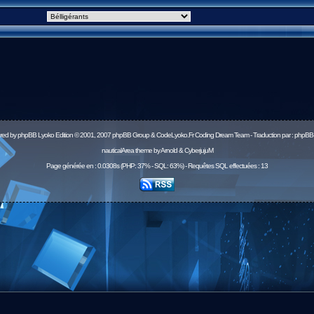
red by
phpBB
Lyoko Edition © 2001, 2007 phpBB Group & CodeLyoko.Fr Coding Dream Team - Traduction par :
phpBB-
nauticalArea theme by Arnold & CyberjujuM
Page générée en : 0.0308s (PHP: 37% - SQL: 63%) - Requêtes SQL effectuées : 13