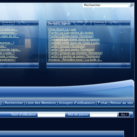
Derniers topics
 Lyoko en...
[One-Shot] La cave
eptionnel...
[Fanfic] Le Labyrinthe du temps
yoko se ra...
[Fanfic] L'Engrenage [Terminée]
[One-shot] Le diable dans la maison
mpagnie...)
Potentiel come back de Code Lyoko
ble !
[Fanfic] Gnosis [Terminée]
monde sans...
[Fanfic] Dix ans après [Terminée]
de Lyoko ?
[Fanfic] Chacun sa chimère [Terminée]
ode Lyoko...
[Fanfic] À perdre la raison [Terminée]
 explosent !
Anciens : Réveillez-vous ! La bulle d...
Q
Rechercher
Liste des Membres
Groupes d'utilisateurs
T'chat
Retour au site
|
|
|
|
|
Nom d'utilisateur:
Mot de passe: