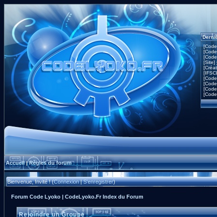
Derni
[Code
[Code
[Code
[Site]
[Créa
[IFSC
[Code
[Code
[Code
[Code
Accueil
Règles du forum
|
Bienvenue, Invité ! (
Connexion
|
S'enregistrer
)
Forum Code Lyoko | CodeLyoko.Fr Index du Forum
Rejoindre un Groupe