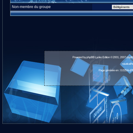
Non-membre du groupe
Powered by
phpBB
Lyoko Edition © 2001, 2007 phpB
nauticalA
Page générée en : 0.0354s (P