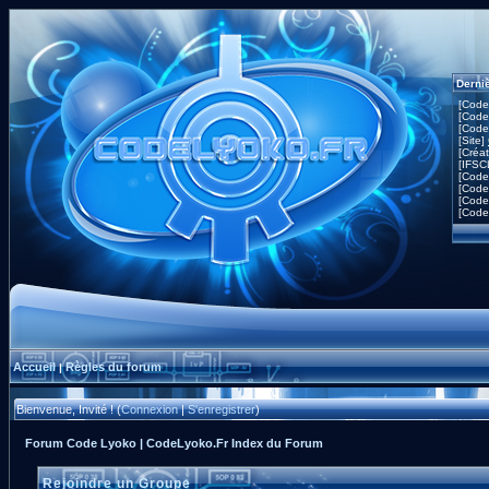
Derni
[Code
[Code
[Code
[Site]
[Créa
[IFSC
[Code
[Code
[Code
[Code
Accueil
Règles du forum
|
Bienvenue, Invité ! (
Connexion
|
S'enregistrer
)
Forum Code Lyoko | CodeLyoko.Fr Index du Forum
Rejoindre un Groupe