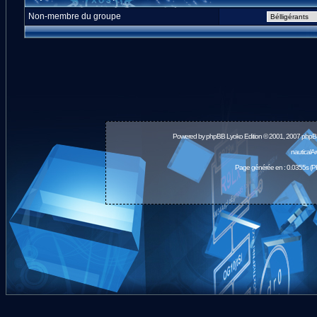
Non-membre du groupe
Powered by
phpBB
Lyoko Edition © 2001, 2007 phpB
nauticalA
Page générée en : 0.0355s (P