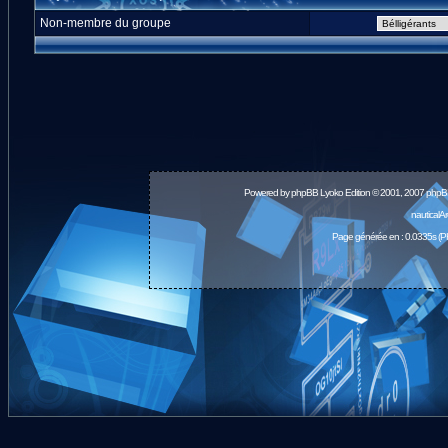
Non-membre du groupe
Powered by
phpBB
Lyoko Edition © 2001, 2007 phpB
nauticalA
Page générée en : 0.0335s (P