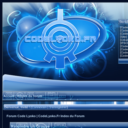
Derni
[Code
[Code
[Code
[Site]
[Créa
[IFSC
[Code
[Code
[Code
[Code
Accueil
Règles du forum
|
Bienvenue, Invité ! (
Connexion
|
S'enregistrer
)
Forum Code Lyoko | CodeLyoko.Fr Index du Forum
Rejoindre un Groupe