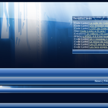
Dernières news
[Code Lyoko]
La suite de Code
[Code Lyoko]
Une émission exc
[Code Lyoko]
L'OST de Code L
[Site]
Code Lyoko a 21 ans !
[Créations]
10 millions ! (et co
[IFSCL]
L'IFSCL 4.6.X est joua
[Code Lyoko]
Un « nouveau » 
[Code Lyoko]
Le retour de Co
[Code Lyoko]
Les 20 ans de C
[Code Lyoko]
Les fans projets
News
FA
|