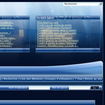
Derniers topics
 Lyoko en...
[One-Shot] La cave
eptionnel...
[Fanfic] Le Labyrinthe du temps
yoko se ra...
[Fanfic] L'Engrenage [Terminée]
[One-shot] Le diable dans la maison
mpagnie...)
Potentiel come back de Code Lyoko
ble !
[Fanfic] Gnosis [Terminée]
monde sans...
[Fanfic] Dix ans après [Terminée]
de Lyoko ?
[Fanfic] Chacun sa chimère [Terminée]
ode Lyoko...
[Fanfic] À perdre la raison [Terminée]
 explosent !
Anciens : Réveillez-vous ! La bulle d...
Q
Rechercher
Liste des Membres
Groupes d'utilisateurs
T'chat
Retour au site
|
|
|
|
|
Nom d'utilisateur:
Mot de passe: