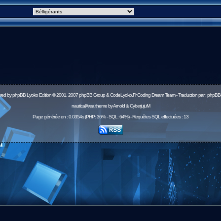
red by
phpBB
Lyoko Edition © 2001, 2007 phpBB Group & CodeLyoko.Fr Coding Dream Team - Traduction par :
phpBB-
nauticalArea theme by Arnold & CyberjujuM
Page générée en : 0.0354s (PHP: 36% - SQL: 64%) - Requêtes SQL effectuées : 13