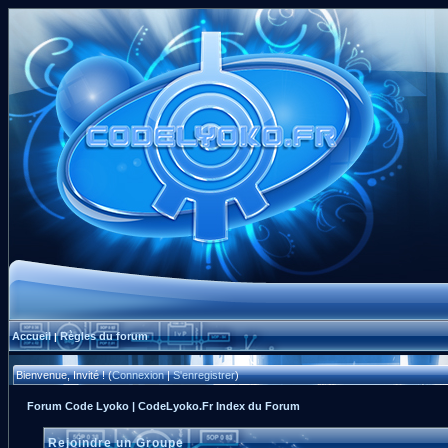
Accueil
Règles du forum
|
Bienvenue, Invité ! (
Connexion
|
S'enregistrer
)
Forum Code Lyoko | CodeLyoko.Fr Index du Forum
Rejoindre un Groupe