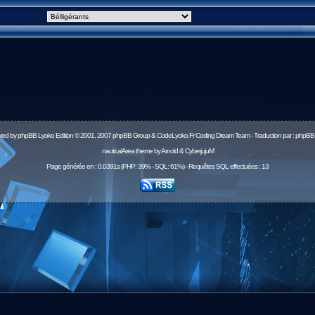
red by
phpBB
Lyoko Edition © 2001, 2007 phpBB Group & CodeLyoko.Fr Coding Dream Team - Traduction par :
phpBB-
nauticalArea theme by Arnold & CyberjujuM
Page générée en : 0.0391s (PHP: 39% - SQL: 61%) - Requêtes SQL effectuées : 13