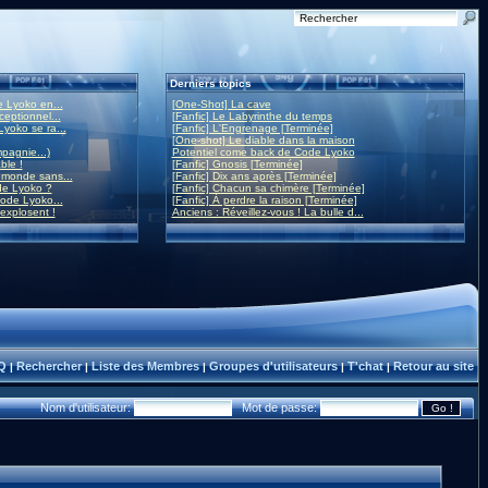
Derniers topics
 Lyoko en...
[One-Shot] La cave
eptionnel...
[Fanfic] Le Labyrinthe du temps
yoko se ra...
[Fanfic] L'Engrenage [Terminée]
[One-shot] Le diable dans la maison
mpagnie...)
Potentiel come back de Code Lyoko
ble !
[Fanfic] Gnosis [Terminée]
monde sans...
[Fanfic] Dix ans après [Terminée]
de Lyoko ?
[Fanfic] Chacun sa chimère [Terminée]
ode Lyoko...
[Fanfic] À perdre la raison [Terminée]
 explosent !
Anciens : Réveillez-vous ! La bulle d...
Q
Rechercher
Liste des Membres
Groupes d'utilisateurs
T'chat
Retour au site
|
|
|
|
|
Nom d'utilisateur:
Mot de passe: