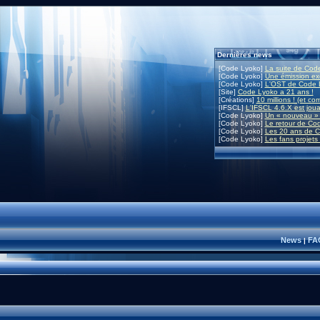
Dernières news
[Code Lyoko]
La suite de Code
[Code Lyoko]
Une émission exc
[Code Lyoko]
L'OST de Code L
[Site]
Code Lyoko a 21 ans !
[Créations]
10 millions ! (et co
[IFSCL]
L'IFSCL 4.6.X est joua
[Code Lyoko]
Un « nouveau » 
[Code Lyoko]
Le retour de Co
[Code Lyoko]
Les 20 ans de C
[Code Lyoko]
Les fans projets
News
FA
|