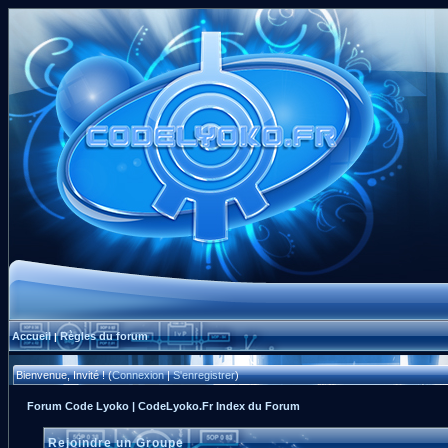
Accueil
Règles du forum
|
Bienvenue, Invité ! (
Connexion
|
S'enregistrer
)
Forum Code Lyoko | CodeLyoko.Fr Index du Forum
Rejoindre un Groupe