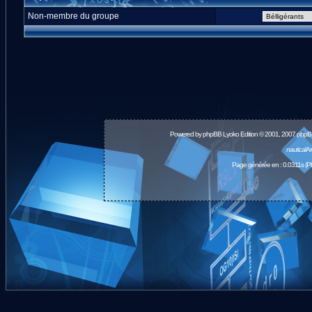
Non-membre du groupe
Powered by
phpBB
Lyoko Edition © 2001, 2007 phpB
nauticalA
Page générée en : 0.0311s (P