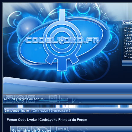
Derni
[Code
[Code
[Code
[Site]
[Créa
[IFSC
[Code
[Code
[Code
[Code
Accueil
Règles du forum
|
Bienvenue, Invité ! (
Connexion
|
S'enregistrer
)
Forum Code Lyoko | CodeLyoko.Fr Index du Forum
Rejoindre un Groupe