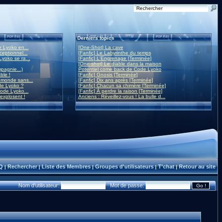
Derniers topics
 Lyoko en...
[One-Shot] La cave
eptionnel...
[Fanfic] Le Labyrinthe du temps
yoko se ra...
[Fanfic] L'Engrenage [Terminée]
[One-shot] Le diable dans la maison
mpagnie...)
Potentiel come back de Code Lyoko
ble !
[Fanfic] Gnosis [Terminée]
monde sans...
[Fanfic] Dix ans après [Terminée]
de Lyoko ?
[Fanfic] Chacun sa chimère [Terminée]
ode Lyoko...
[Fanfic] À perdre la raison [Terminée]
 explosent !
Anciens : Réveillez-vous ! La bulle d...
Q
Rechercher
Liste des Membres
Groupes d'utilisateurs
T'chat
Retour au site
|
|
|
|
|
Nom d'utilisateur:
Mot de passe: