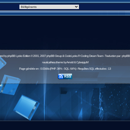
red by
phpBB
Lyoko Edition © 2001, 2007 phpBB Group & CodeLyoko.Fr Coding Dream Team - Traduction par :
phpBB-
nauticalArea theme by Arnold & CyberjujuM
Page générée en : 0.0344s (PHP: 36% - SQL: 64%) - Requêtes SQL effectuées : 13