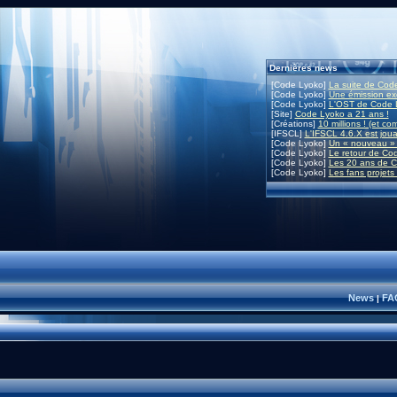
Dernières news
[Code Lyoko]
La suite de Code
[Code Lyoko]
Une émission exc
[Code Lyoko]
L'OST de Code L
[Site]
Code Lyoko a 21 ans !
[Créations]
10 millions ! (et co
[IFSCL]
L'IFSCL 4.6.X est joua
[Code Lyoko]
Un « nouveau » 
[Code Lyoko]
Le retour de Co
[Code Lyoko]
Les 20 ans de C
[Code Lyoko]
Les fans projets
News
FA
|