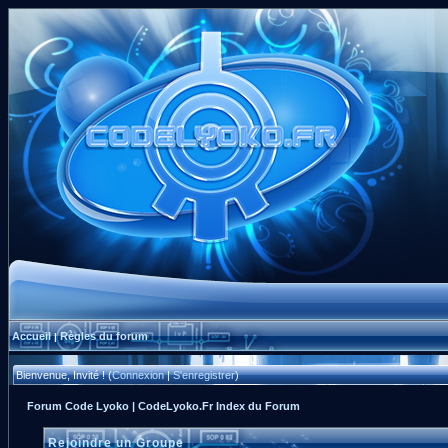
Accueil
Règles du forum
|
Bienvenue, Invité ! (
Connexion
|
S'enregistrer
)
Forum Code Lyoko | CodeLyoko.Fr Index du Forum
Rejoindre un Groupe