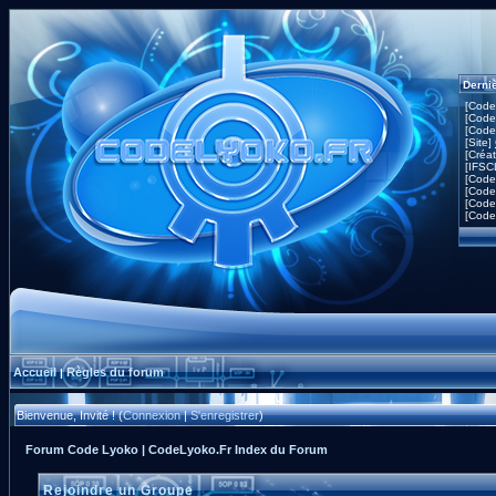
Derni
[Code
[Code
[Code
[Site]
[Créa
[IFSC
[Code
[Code
[Code
[Code
Accueil
Règles du forum
|
Bienvenue, Invité ! (
Connexion
|
S'enregistrer
)
Forum Code Lyoko | CodeLyoko.Fr Index du Forum
Rejoindre un Groupe