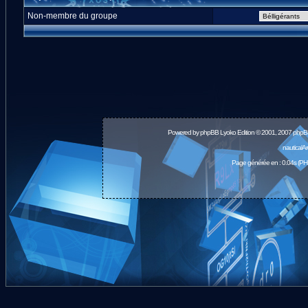
Non-membre du groupe
Powered by
phpBB
Lyoko Edition © 2001, 2007 phpB
nauticalA
Page générée en : 0.04s (PH