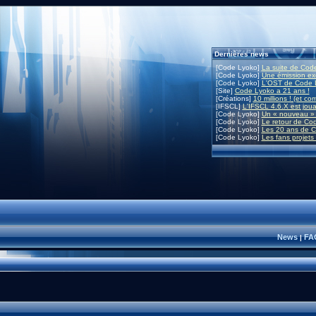
Dernières news
[Code Lyoko]
La suite de Code
[Code Lyoko]
Une émission exc
[Code Lyoko]
L'OST de Code L
[Site]
Code Lyoko a 21 ans !
[Créations]
10 millions ! (et co
[IFSCL]
L'IFSCL 4.6.X est joua
[Code Lyoko]
Un « nouveau » 
[Code Lyoko]
Le retour de Co
[Code Lyoko]
Les 20 ans de C
[Code Lyoko]
Les fans projets
News
FA
|