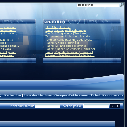
Derniers topics
 Lyoko en...
[One-Shot] La cave
eptionnel...
[Fanfic] Le Labyrinthe du temps
yoko se ra...
[Fanfic] L'Engrenage [Terminée]
[One-shot] Le diable dans la maison
mpagnie...)
Potentiel come back de Code Lyoko
ble !
[Fanfic] Gnosis [Terminée]
monde sans...
[Fanfic] Dix ans après [Terminée]
de Lyoko ?
[Fanfic] Chacun sa chimère [Terminée]
ode Lyoko...
[Fanfic] À perdre la raison [Terminée]
 explosent !
Anciens : Réveillez-vous ! La bulle d...
Q
Rechercher
Liste des Membres
Groupes d'utilisateurs
T'chat
Retour au site
|
|
|
|
|
Nom d'utilisateur:
Mot de passe: