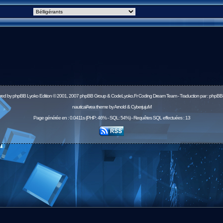
red by
phpBB
Lyoko Edition © 2001, 2007 phpBB Group & CodeLyoko.Fr Coding Dream Team - Traduction par :
phpBB-
nauticalArea theme by Arnold & CyberjujuM
Page générée en : 0.0411s (PHP: 46% - SQL: 54%) - Requêtes SQL effectuées : 13