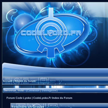
Accueil
Règles du forum
|
Bienvenue, Invité ! (
Connexion
|
S'enregistrer
)
Forum Code Lyoko | CodeLyoko.Fr Index du Forum
Rejoindre un Groupe