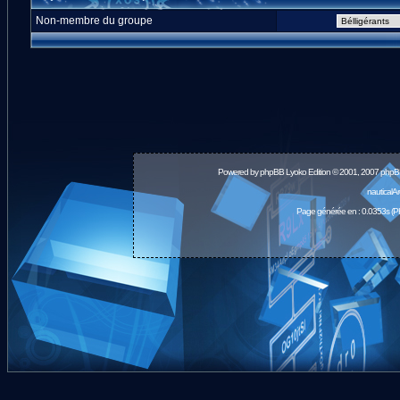
Non-membre du groupe
Powered by
phpBB
Lyoko Edition © 2001, 2007 phpB
nauticalA
Page générée en : 0.0353s (P