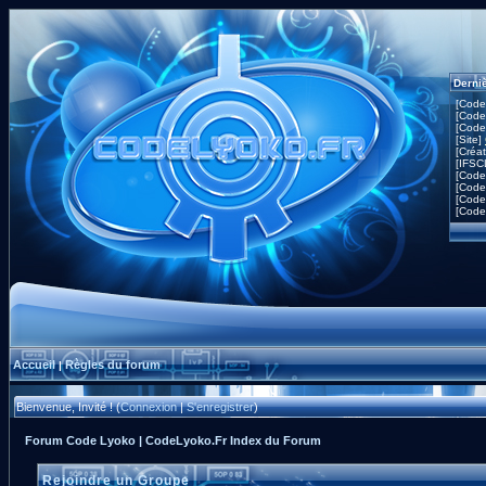
Derni
[Code
[Code
[Code
[Site]
[Créa
[IFSC
[Code
[Code
[Code
[Code
Accueil
Règles du forum
|
Bienvenue, Invité ! (
Connexion
|
S'enregistrer
)
Forum Code Lyoko | CodeLyoko.Fr Index du Forum
Rejoindre un Groupe