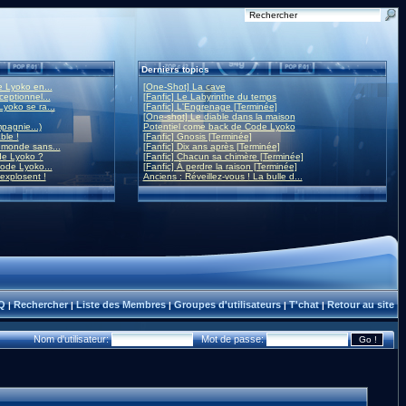
Derniers topics
 Lyoko en...
[One-Shot] La cave
eptionnel...
[Fanfic] Le Labyrinthe du temps
yoko se ra...
[Fanfic] L'Engrenage [Terminée]
[One-shot] Le diable dans la maison
mpagnie...)
Potentiel come back de Code Lyoko
ble !
[Fanfic] Gnosis [Terminée]
monde sans...
[Fanfic] Dix ans après [Terminée]
de Lyoko ?
[Fanfic] Chacun sa chimère [Terminée]
ode Lyoko...
[Fanfic] À perdre la raison [Terminée]
 explosent !
Anciens : Réveillez-vous ! La bulle d...
Q
Rechercher
Liste des Membres
Groupes d'utilisateurs
T'chat
Retour au site
|
|
|
|
|
Nom d'utilisateur:
Mot de passe: