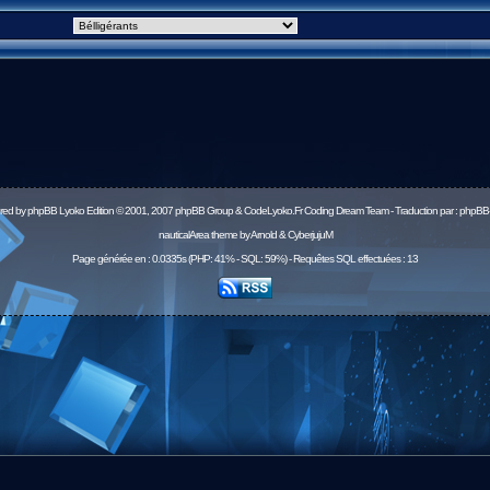
red by
phpBB
Lyoko Edition © 2001, 2007 phpBB Group & CodeLyoko.Fr Coding Dream Team - Traduction par :
phpBB-
nauticalArea theme by Arnold & CyberjujuM
Page générée en : 0.0335s (PHP: 41% - SQL: 59%) - Requêtes SQL effectuées : 13