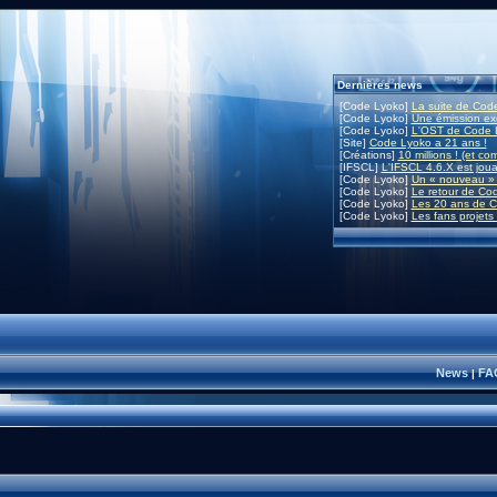
Dernières news
[Code Lyoko]
La suite de Code
[Code Lyoko]
Une émission exc
[Code Lyoko]
L'OST de Code L
[Site]
Code Lyoko a 21 ans !
[Créations]
10 millions ! (et co
[IFSCL]
L'IFSCL 4.6.X est joua
[Code Lyoko]
Un « nouveau » 
[Code Lyoko]
Le retour de Co
[Code Lyoko]
Les 20 ans de C
[Code Lyoko]
Les fans projets
News
FA
|