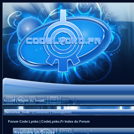
Accueil
Règles du forum
|
Bienvenue, Invité ! (
Connexion
|
S'enregistrer
)
Forum Code Lyoko | CodeLyoko.Fr Index du Forum
Rejoindre un Groupe