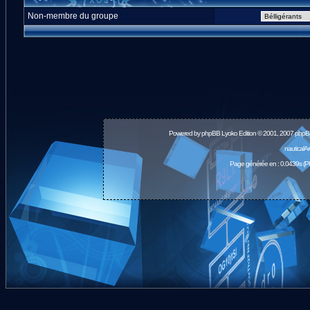
Non-membre du groupe
Powered by
phpBB
Lyoko Edition © 2001, 2007 phpB
nauticalA
Page générée en : 0.0439s (P