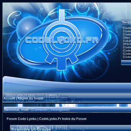
Derni
[Code
[Code
[Code
[Site]
[Créa
[IFSC
[Code
[Code
[Code
[Code
Accueil
Règles du forum
|
Bienvenue, Invité ! (
Connexion
|
S'enregistrer
)
Forum Code Lyoko | CodeLyoko.Fr Index du Forum
Rejoindre un Groupe