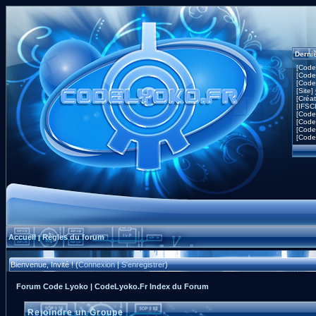
Derni
[Code
[Code
[Code
[Site]
[Créa
[IFSC
[Code
[Code
[Code
[Code
Accueil
Règles du forum
|
Bienvenue, Invité ! (
Connexion
|
S'enregistrer
)
Forum Code Lyoko | CodeLyoko.Fr Index du Forum
Rejoindre un Groupe