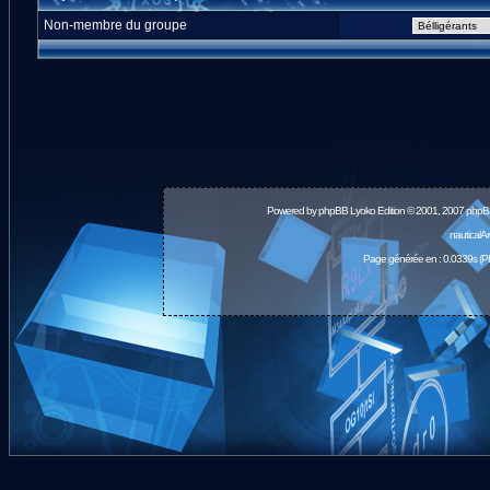
Non-membre du groupe
Powered by
phpBB
Lyoko Edition © 2001, 2007 phpB
nauticalA
Page générée en : 0.0339s (P