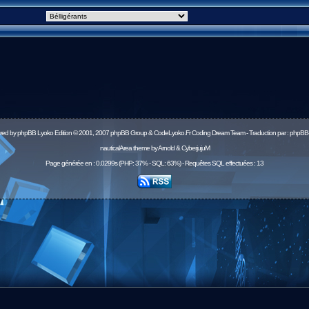
red by
phpBB
Lyoko Edition © 2001, 2007 phpBB Group & CodeLyoko.Fr Coding Dream Team - Traduction par :
phpBB-
nauticalArea theme by Arnold & CyberjujuM
Page générée en : 0.0299s (PHP: 37% - SQL: 63%) - Requêtes SQL effectuées : 13