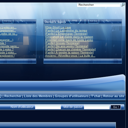
Derniers topics
 Lyoko en...
[One-Shot] La cave
eptionnel...
[Fanfic] Le Labyrinthe du temps
yoko se ra...
[Fanfic] L'Engrenage [Terminée]
[One-shot] Le diable dans la maison
mpagnie...)
Potentiel come back de Code Lyoko
ble !
[Fanfic] Gnosis [Terminée]
monde sans...
[Fanfic] Dix ans après [Terminée]
de Lyoko ?
[Fanfic] Chacun sa chimère [Terminée]
ode Lyoko...
[Fanfic] À perdre la raison [Terminée]
 explosent !
Anciens : Réveillez-vous ! La bulle d...
Q
Rechercher
Liste des Membres
Groupes d'utilisateurs
T'chat
Retour au site
|
|
|
|
|
Nom d'utilisateur:
Mot de passe: