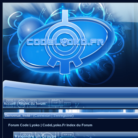
Accueil
Règles du forum
|
Bienvenue, Invité ! (
Connexion
|
S'enregistrer
)
Forum Code Lyoko | CodeLyoko.Fr Index du Forum
Rejoindre un Groupe