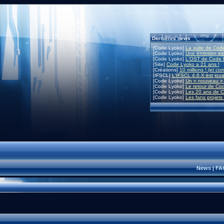
Dernières news
[Code Lyoko]
La suite de Code
[Code Lyoko]
Une émission exc
[Code Lyoko]
L'OST de Code L
[Site]
Code Lyoko a 21 ans !
[Créations]
10 millions ! (et co
[IFSCL]
L'IFSCL 4.6.X est joua
[Code Lyoko]
Un « nouveau » 
[Code Lyoko]
Le retour de Co
[Code Lyoko]
Les 20 ans de C
[Code Lyoko]
Les fans projets
News
FA
|