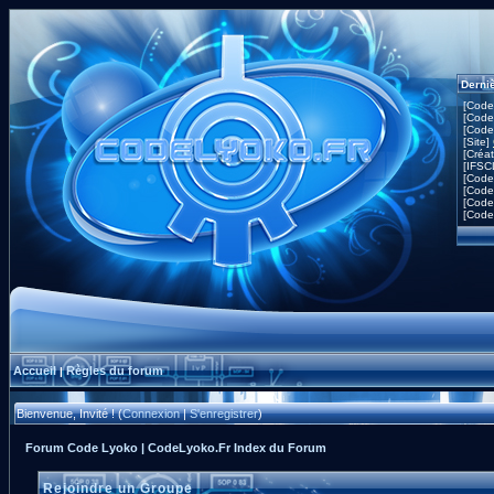
Derni
[Code
[Code
[Code
[Site]
[Créa
[IFSC
[Code
[Code
[Code
[Code
Accueil
Règles du forum
|
Bienvenue, Invité ! (
Connexion
|
S'enregistrer
)
Forum Code Lyoko | CodeLyoko.Fr Index du Forum
Rejoindre un Groupe