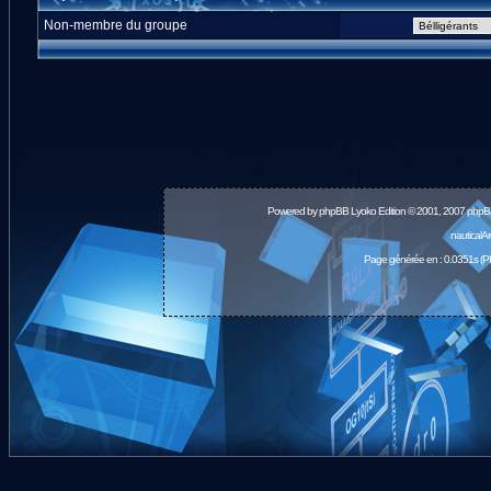
Non-membre du groupe
Powered by
phpBB
Lyoko Edition © 2001, 2007 phpB
nauticalA
Page générée en : 0.0351s (P