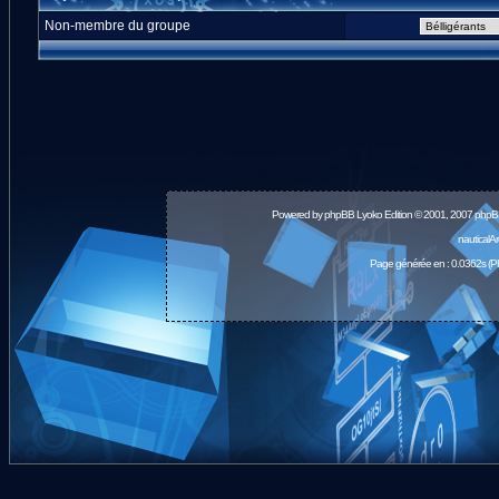
Non-membre du groupe
Powered by
phpBB
Lyoko Edition © 2001, 2007 phpB
nauticalA
Page générée en : 0.0362s (P