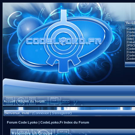
Derni
[Code
[Code
[Code
[Site]
[Créa
[IFSC
[Code
[Code
[Code
[Code
Accueil
Règles du forum
|
Bienvenue, Invité ! (
Connexion
|
S'enregistrer
)
Forum Code Lyoko | CodeLyoko.Fr Index du Forum
Rejoindre un Groupe