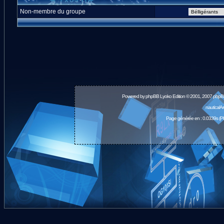
Non-membre du groupe
Powered by
phpBB
Lyoko Edition © 2001, 2007 phpB
nauticalA
Page générée en : 0.0339s (P