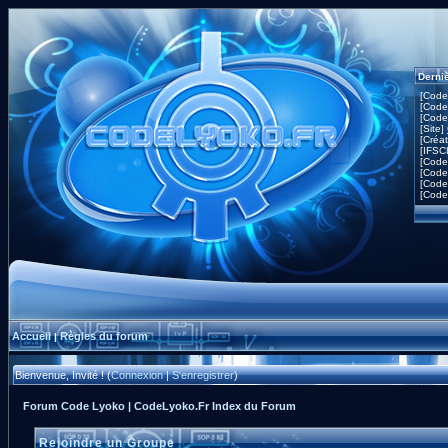
Derni
[Code
[Code
[Code
[Site]
[Créa
[IFSC
[Code
[Code
[Code
[Code
Accueil
Règles du forum
|
Bienvenue, Invité ! (
Connexion
|
S'enregistrer
)
Forum Code Lyoko | CodeLyoko.Fr Index du Forum
Rejoindre un Groupe