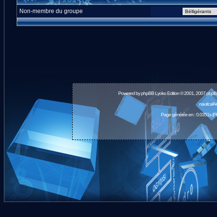
Non-membre du groupe
Powered by
phpBB
Lyoko Edition © 2001, 2007 phpB
nauticalA
Page générée en : 0.0351s (P