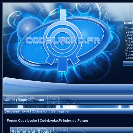
Derni
[Code
[Code
[Code
[Site]
[Créa
[IFSC
[Code
[Code
[Code
[Code
Accueil
Règles du forum
|
Bienvenue, Invité ! (
Connexion
|
S'enregistrer
)
Forum Code Lyoko | CodeLyoko.Fr Index du Forum
Rejoindre un Groupe