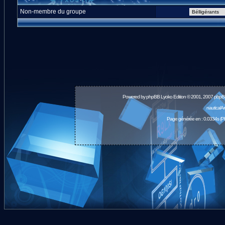
Non-membre du groupe
Powered by
phpBB
Lyoko Edition © 2001, 2007 phpB
nauticalA
Page générée en : 0.0334s (P