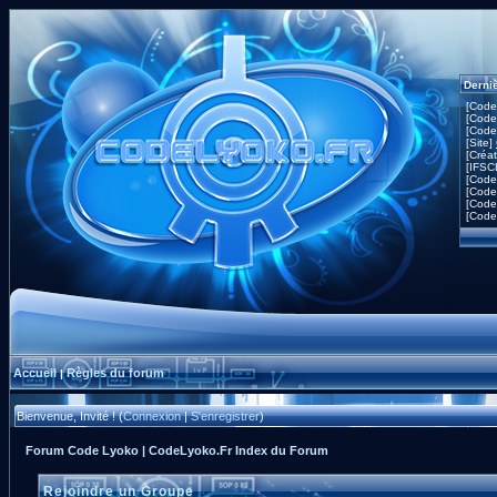
Derni
[Code
[Code
[Code
[Site]
[Créa
[IFSC
[Code
[Code
[Code
[Code
Accueil
Règles du forum
|
Bienvenue, Invité ! (
Connexion
|
S'enregistrer
)
Forum Code Lyoko | CodeLyoko.Fr Index du Forum
Rejoindre un Groupe