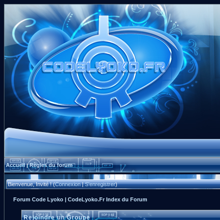
Accueil
Règles du forum
|
Bienvenue, Invité ! (
Connexion
|
S'enregistrer
)
Forum Code Lyoko | CodeLyoko.Fr Index du Forum
Rejoindre un Groupe