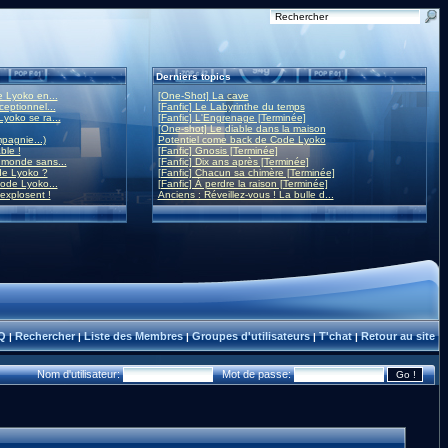
Derniers topics
 Lyoko en...
[One-Shot] La cave
eptionnel...
[Fanfic] Le Labyrinthe du temps
yoko se ra...
[Fanfic] L'Engrenage [Terminée]
[One-shot] Le diable dans la maison
mpagnie...)
Potentiel come back de Code Lyoko
ble !
[Fanfic] Gnosis [Terminée]
monde sans...
[Fanfic] Dix ans après [Terminée]
de Lyoko ?
[Fanfic] Chacun sa chimère [Terminée]
ode Lyoko...
[Fanfic] À perdre la raison [Terminée]
 explosent !
Anciens : Réveillez-vous ! La bulle d...
Q
Rechercher
Liste des Membres
Groupes d'utilisateurs
T'chat
Retour au site
|
|
|
|
|
Nom d'utilisateur:
Mot de passe: