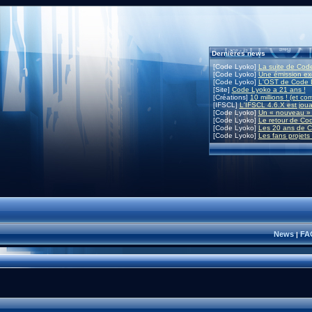
Dernières news
[Code Lyoko]
La suite de Code
[Code Lyoko]
Une émission exc
[Code Lyoko]
L'OST de Code L
[Site]
Code Lyoko a 21 ans !
[Créations]
10 millions ! (et co
[IFSCL]
L'IFSCL 4.6.X est joua
[Code Lyoko]
Un « nouveau » 
[Code Lyoko]
Le retour de Co
[Code Lyoko]
Les 20 ans de C
[Code Lyoko]
Les fans projets
News
FA
|