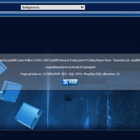
red by
phpBB
Lyoko Edition © 2001, 2007 phpBB Group & CodeLyoko.Fr Coding Dream Team - Traduction par :
phpBB-
nauticalArea theme by Arnold & CyberjujuM
Page générée en : 0.0368s (PHP: 36% - SQL: 64%) - Requêtes SQL effectuées : 13