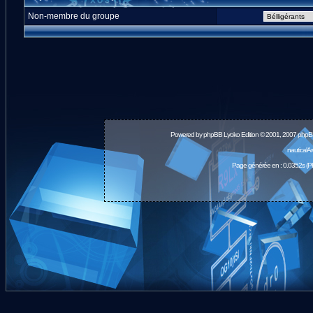
Non-membre du groupe
Powered by
phpBB
Lyoko Edition © 2001, 2007 phpB
nauticalA
Page générée en : 0.0352s (P