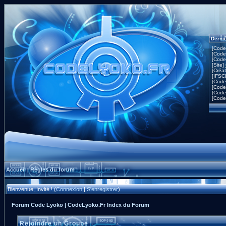
Derni
[Code
[Code
[Code
[Site]
[Créa
[IFSC
[Code
[Code
[Code
[Code
Accueil
Règles du forum
|
Bienvenue, Invité ! (
Connexion
|
S'enregistrer
)
Forum Code Lyoko | CodeLyoko.Fr Index du Forum
Rejoindre un Groupe