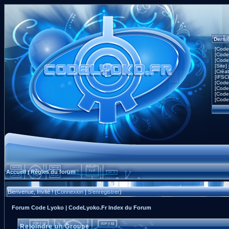
Derni
[Code
[Code
[Code
[Site]
[Créa
[IFSC
[Code
[Code
[Code
[Code
Accueil
Règles du forum
|
Bienvenue, Invité ! (
Connexion
|
S'enregistrer
)
Forum Code Lyoko | CodeLyoko.Fr Index du Forum
Rejoindre un Groupe