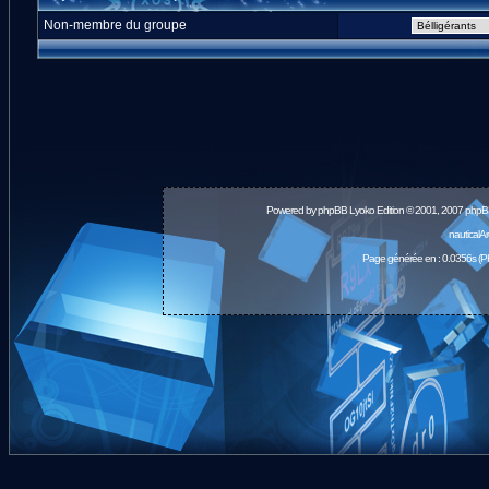
Non-membre du groupe
Powered by
phpBB
Lyoko Edition © 2001, 2007 phpB
nauticalA
Page générée en : 0.0356s (P