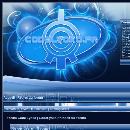
Derni
[Code
[Code
[Code
[Site]
[Créa
[IFSC
[Code
[Code
[Code
[Code
Accueil
Règles du forum
|
Bienvenue, Invité ! (
Connexion
|
S'enregistrer
)
Forum Code Lyoko | CodeLyoko.Fr Index du Forum
Rejoindre un Groupe