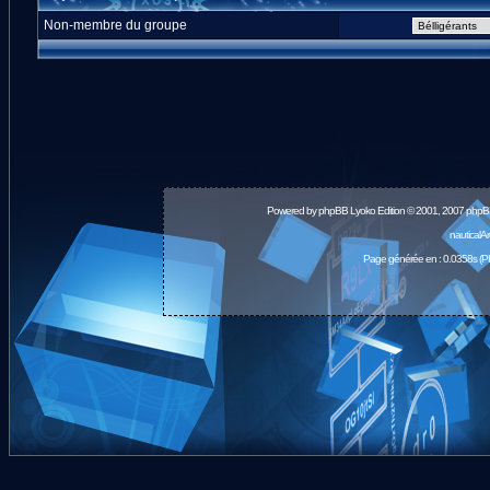
Non-membre du groupe
Powered by
phpBB
Lyoko Edition © 2001, 2007 phpB
nauticalA
Page générée en : 0.0358s (P