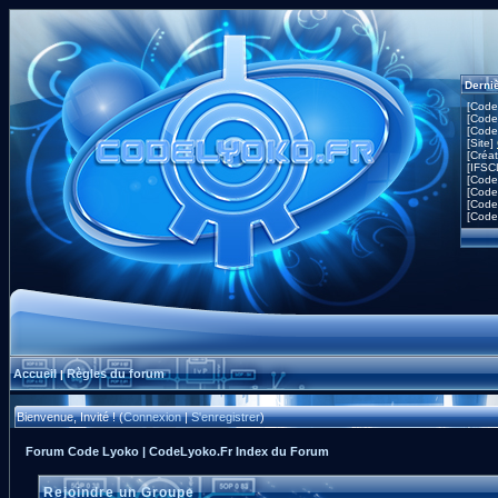
Derni
[Code
[Code
[Code
[Site]
[Créa
[IFSC
[Code
[Code
[Code
[Code
Accueil
Règles du forum
|
Bienvenue, Invité ! (
Connexion
|
S'enregistrer
)
Forum Code Lyoko | CodeLyoko.Fr Index du Forum
Rejoindre un Groupe