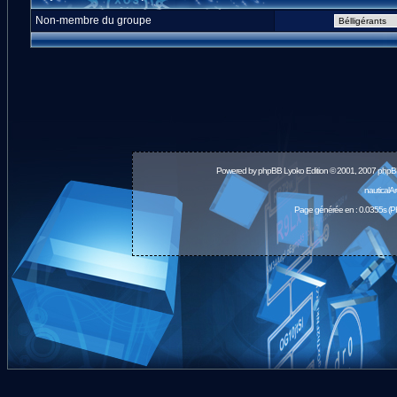
Non-membre du groupe
Powered by
phpBB
Lyoko Edition © 2001, 2007 phpB
nauticalA
Page générée en : 0.0355s (P