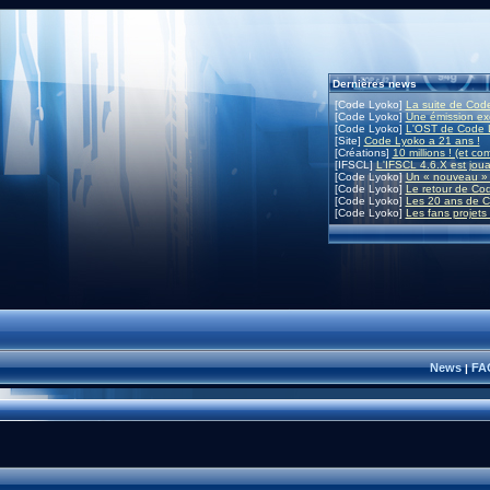
Dernières news
[Code Lyoko]
La suite de Code
[Code Lyoko]
Une émission exc
[Code Lyoko]
L'OST de Code L
[Site]
Code Lyoko a 21 ans !
[Créations]
10 millions ! (et co
[IFSCL]
L'IFSCL 4.6.X est joua
[Code Lyoko]
Un « nouveau » 
[Code Lyoko]
Le retour de Co
[Code Lyoko]
Les 20 ans de C
[Code Lyoko]
Les fans projets
News
FA
|