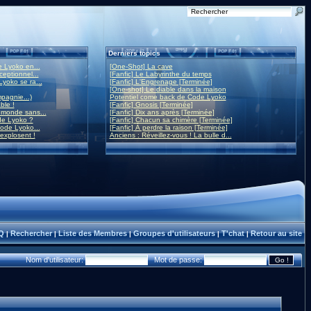
Derniers topics
 Lyoko en...
[One-Shot] La cave
eptionnel...
[Fanfic] Le Labyrinthe du temps
yoko se ra...
[Fanfic] L'Engrenage [Terminée]
[One-shot] Le diable dans la maison
mpagnie...)
Potentiel come back de Code Lyoko
ble !
[Fanfic] Gnosis [Terminée]
monde sans...
[Fanfic] Dix ans après [Terminée]
de Lyoko ?
[Fanfic] Chacun sa chimère [Terminée]
ode Lyoko...
[Fanfic] À perdre la raison [Terminée]
 explosent !
Anciens : Réveillez-vous ! La bulle d...
Q
Rechercher
Liste des Membres
Groupes d'utilisateurs
T'chat
Retour au site
|
|
|
|
|
Nom d'utilisateur:
Mot de passe: