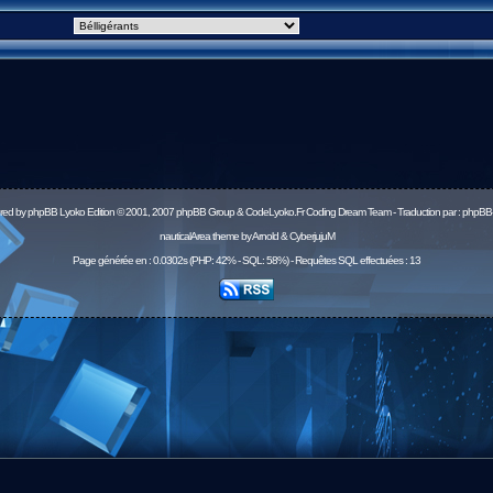
red by
phpBB
Lyoko Edition © 2001, 2007 phpBB Group & CodeLyoko.Fr Coding Dream Team - Traduction par :
phpBB-
nauticalArea theme by Arnold & CyberjujuM
Page générée en : 0.0302s (PHP: 42% - SQL: 58%) - Requêtes SQL effectuées : 13