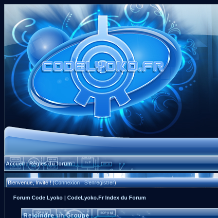
Accueil
Règles du forum
|
Bienvenue, Invité ! (
Connexion
|
S'enregistrer
)
Forum Code Lyoko | CodeLyoko.Fr Index du Forum
Rejoindre un Groupe