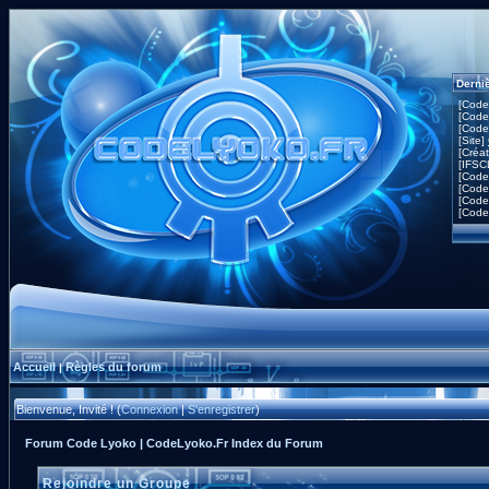
Derni
[Code
[Code
[Code
[Site]
[Créa
[IFSC
[Code
[Code
[Code
[Code
Accueil
Règles du forum
|
Bienvenue, Invité ! (
Connexion
|
S'enregistrer
)
Forum Code Lyoko | CodeLyoko.Fr Index du Forum
Rejoindre un Groupe