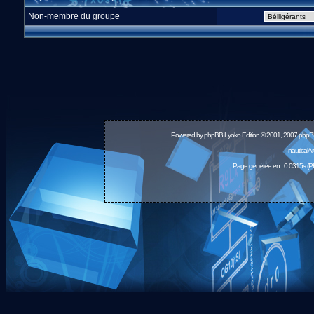
Non-membre du groupe
Powered by
phpBB
Lyoko Edition © 2001, 2007 phpB
nauticalA
Page générée en : 0.0315s (P