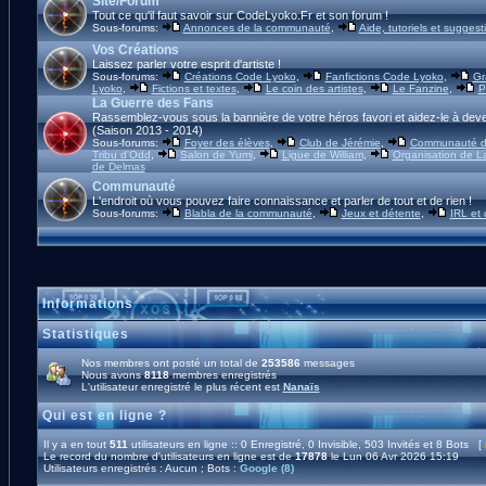
Site/Forum
Tout ce qu'il faut savoir sur CodeLyoko.Fr et son forum !
Sous-forums:
Annonces de la communauté
,
Aide, tutoriels et suggest
Vos Créations
Laissez parler votre esprit d'artiste !
Sous-forums:
Créations Code Lyoko
,
Fanfictions Code Lyoko
,
Gr
Lyoko
,
Fictions et textes
,
Le coin des artistes
,
Le Fanzine
,
P
La Guerre des Fans
Rassemblez-vous sous la bannière de votre héros favori et aidez-le à deve
(Saison 2013 - 2014)
Sous-forums:
Foyer des élèves
,
Club de Jérémie
,
Communauté d'
Tribu d'Odd
,
Salon de Yumi
,
Ligue de William
,
Organisation de L
de Delmas
Communauté
L'endroit où vous pouvez faire connaissance et parler de tout et de rien !
Sous-forums:
Blabla de la communauté
,
Jeux et détente
,
IRL et
Informations
Statistiques
Nos membres ont posté un total de
253586
messages
Nous avons
8118
membres enregistrés
L'utilisateur enregistré le plus récent est
Nanaïs
Qui est en ligne ?
Il y a en tout
511
utilisateurs en ligne :: 0 Enregistré, 0 Invisible, 503 Invités et 8 Bots [
Le record du nombre d'utilisateurs en ligne est de
17878
le Lun 06 Avr 2026 15:19
Utilisateurs enregistrés : Aucun ; Bots :
Google (8)