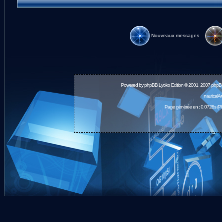
Nouveaux messages
Powered by
phpBB
Lyoko Edition © 2001, 2007 phpB
nauticalA
Page générée en : 0.0728s (P