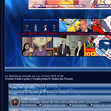
La date/heure actuelle est Lun 10 Aoû 2026 11:56
Forum Code Lyoko | CodeLyoko.Fr Index du Forum
Tous les forums
Forum
Code Lyoko
Venez échanger autour de votre série préférée entre LyokoFans !
Sous-forums:
L'animé Code Lyoko
,
CL Évolution
,
Autour de la sé