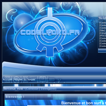
Derni
[Code
[Code
[Code
[Site]
[Créa
[IFSC
[Code
[Code
[Code
[Code
Accueil
Règles du forum
|
Bienvenue, Invité ! (
Connexion
|
S'enregistrer
)
Bienvenue !
Bienvenue et bon surf à 