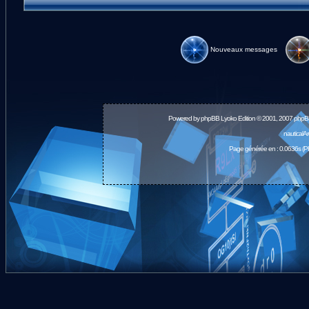
Nouveaux messages
Powered by
phpBB
Lyoko Edition © 2001, 2007 phpB
nauticalA
Page générée en : 0.0636s (P