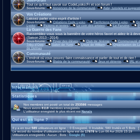
Site/Forum
Tout ce qu'il faut savoir sur CodeLyoko.Fr et son forum !
Sous-forums:
Annonces de la communauté
,
Aide, tutoriels et suggest
Vos Créations
Laissez parler votre esprit d'artiste !
Sous-forums:
Créations Code Lyoko
,
Fanfictions Code Lyoko
,
Gr
Lyoko
,
Fictions et textes
,
Le coin des artistes
,
Le Fanzine
,
P
La Guerre des Fans
Rassemblez-vous sous la bannière de votre héros favori et aidez-le à deve
(Saison 2013 - 2014)
Sous-forums:
Foyer des élèves
,
Club de Jérémie
,
Communauté d'
Tribu d'Odd
,
Salon de Yumi
,
Ligue de William
,
Organisation de L
de Delmas
Communauté
L'endroit où vous pouvez faire connaissance et parler de tout et de rien !
Sous-forums:
Blabla de la communauté
,
Jeux et détente
,
IRL et
Informations
Statistiques
Nos membres ont posté un total de
253586
messages
Nous avons
8118
membres enregistrés
L'utilisateur enregistré le plus récent est
Nanaïs
Qui est en ligne ?
Il y a en tout
585
utilisateurs en ligne :: 0 Enregistré, 0 Invisible, 580 Invités et 5 Bots [
Le record du nombre d'utilisateurs en ligne est de
17878
le Lun 06 Avr 2026 15:19
Utilisateurs enregistrés : Aucun ; Bots :
Google (5)