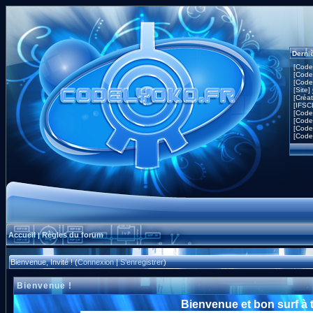
Derni
[Code
[Code
[Code
[Site]
[Créa
[IFSC
[Code
[Code
[Code
[Code
Accueil
Règles du forum
|
Bienvenue, Invité ! (
Connexion
|
S'enregistrer
)
Bienvenue !
Bienvenue et bon surf à 