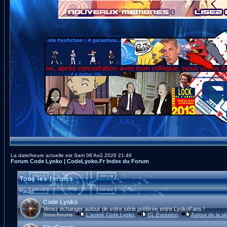
La date/heure actuelle est Sam 08 Aoû 2026 21:46
Forum Code Lyoko | CodeLyoko.Fr Index du Forum
Tous les forums
Forum
Code Lyoko
Venez échanger autour de votre série préférée entre LyokoFans !
Sous-forums:
L'animé Code Lyoko
,
CL Évolution
,
Autour de la sé