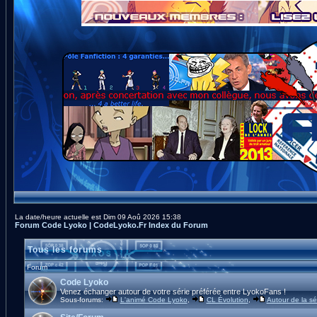
La date/heure actuelle est Dim 09 Aoû 2026 15:38
Forum Code Lyoko | CodeLyoko.Fr Index du Forum
Tous les forums
Forum
Code Lyoko
Venez échanger autour de votre série préférée entre LyokoFans !
Sous-forums:
L'animé Code Lyoko
,
CL Évolution
,
Autour de la sé