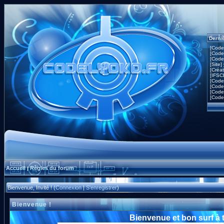
Derni
[Code
[Code
[Code
[Site]
[Créa
[IFSC
[Code
[Code
[Code
[Code
Accueil
Règles du forum
|
Bienvenue, Invité ! (
Connexion
|
S'enregistrer
)
Bienvenue !
Bienvenue et bon surf à 