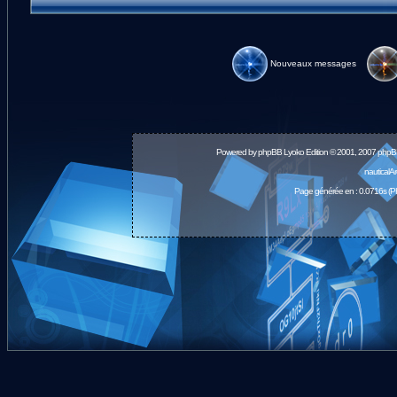
Nouveaux messages
Powered by
phpBB
Lyoko Edition © 2001, 2007 phpB
nauticalA
Page générée en : 0.0716s (P