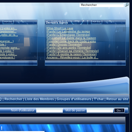
Derniers topics
 Lyoko en...
[One-Shot] La cave
eptionnel...
[Fanfic] Le Labyrinthe du temps
yoko se ra...
[Fanfic] L'Engrenage [Terminée]
[One-shot] Le diable dans la maison
mpagnie...)
Potentiel come back de Code Lyoko
ble !
[Fanfic] Gnosis [Terminée]
monde sans...
[Fanfic] Dix ans après [Terminée]
de Lyoko ?
[Fanfic] Chacun sa chimère [Terminée]
ode Lyoko...
[Fanfic] À perdre la raison [Terminée]
 explosent !
Anciens : Réveillez-vous ! La bulle d...
Q
Rechercher
Liste des Membres
Groupes d'utilisateurs
T'chat
Retour au site
|
|
|
|
|
Nom d'utilisateur:
Mot de passe:
!