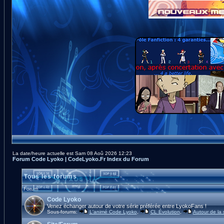
La date/heure actuelle est Sam 08 Aoû 2026 12:23
Forum Code Lyoko | CodeLyoko.Fr Index du Forum
Tous les forums
Forum
Code Lyoko
Venez échanger autour de votre série préférée entre LyokoFans !
Sous-forums:
L'animé Code Lyoko
,
CL Évolution
,
Autour de la 