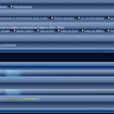
stions
,
EN.codelyoko.fr
Graphisme et infographisme Code Lyoko
,
Fictions et textes
,
Le coin des artistes
,
Le
venir le meilleur LyokoGuerrier (Saison 2013 - 2014)
d'Aelita
,
Meute d'Ulrich
,
Tribu d'Odd
,
Salon de Yumi
,
Ligue de William
,
Or
t conventions
 [
Administrateur
] [
Modérateur
]