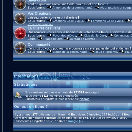
Site/Forum
Tout ce qu'il faut savoir sur CodeLyoko.Fr et son forum !
Sous-forums:
Annonces de la communauté
,
Aide, tutoriels et sugge
Vos Créations
Laissez parler votre esprit d'artiste !
Sous-forums:
Créations Code Lyoko
,
Fanfictions Code Lyoko
,
Projets partenaires
La Guerre des Fans
Rassemblez-vous sous la bannière de votre héros favori et aidez-le à de
Sous-forums:
Foyer des élèves
,
Club de Jérémie
,
Communauté 
Laura
,
Piaule de Jim
,
Bureau de Delmas
Communauté
L'endroit où vous pouvez faire connaissance et parler de tout et de rien !
Sous-forums:
Blabla de la communauté
,
Jeux et détente
,
IRL e
Informations
Statistiques
Nos membres ont posté un total de
253586
messages
Nous avons
8118
membres enregistrés
L'utilisateur enregistré le plus récent est
Nanaïs
Qui est en ligne ?
Il y a en tout
277
utilisateurs en ligne :: 0 Enregistré, 0 Invisible, 274 Invités et 3 Bots
Le record du nombre d'utilisateurs en ligne est de
17878
le Lun 06 Avr 2026 15:19
Utilisateurs enregistrés : Aucun ; Bots :
Google (3)