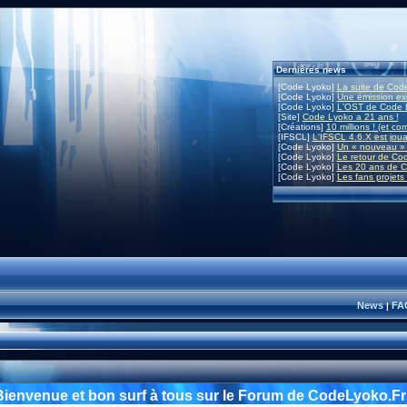
Dernières news
[Code Lyoko]
La suite de Code
[Code Lyoko]
Une émission exc
[Code Lyoko]
L'OST de Code L
[Site]
Code Lyoko a 21 ans !
[Créations]
10 millions ! (et co
[IFSCL]
L'IFSCL 4.6.X est joua
[Code Lyoko]
Un « nouveau » 
[Code Lyoko]
Le retour de Co
[Code Lyoko]
Les 20 ans de C
[Code Lyoko]
Les fans projets
News
FA
|
Bienvenue et bon surf à tous sur le Forum de CodeLyoko.Fr 