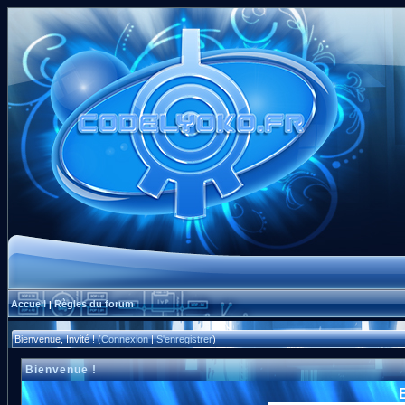
Accueil
Règles du forum
|
Bienvenue, Invité ! (
Connexion
|
S'enregistrer
)
Bienvenue !