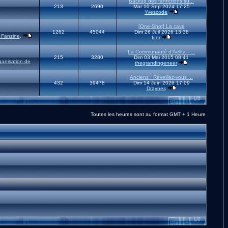
Backup des fanfictions su...
213
2690
Mar 10 Sep 2024 17:25
Yvescode
[One-Shot] La cave
1262
45044
Dim 26 Juil 2026 13:38
 Fanzine
,
Icer
La Communauté d'Aelita - ...
215
3280
Dim 03 Mai 2015 08:41
ganisation de
thegrandingeneer
Anciens : Réveillez-vous ...
432
39478
Dim 14 Juin 2026 17:09
Draynes
Toutes les heures sont au format GMT + 1 Heure