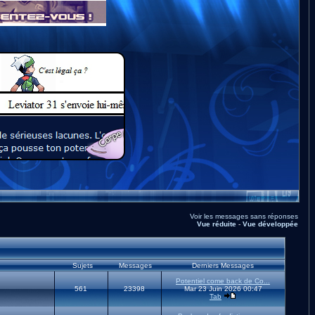
Voir les messages sans réponses
Vue réduite
-
Vue développée
Sujets
Messages
Derniers Messages
Potentiel come back de Co...
561
23398
Mar 23 Juin 2026 00:47
Tab