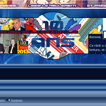
série
,
Sondages