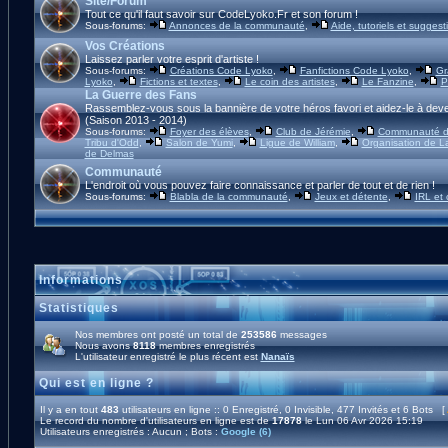
Site/Forum
Tout ce qu'il faut savoir sur CodeLyoko.Fr et son forum !
Sous-forums:
Annonces de la communauté
,
Aide, tutoriels et suggest
Vos Créations
Laissez parler votre esprit d'artiste !
Sous-forums:
Créations Code Lyoko
,
Fanfictions Code Lyoko
,
Gr
Lyoko
,
Fictions et textes
,
Le coin des artistes
,
Le Fanzine
,
P
La Guerre des Fans
Rassemblez-vous sous la bannière de votre héros favori et aidez-le à deve
(Saison 2013 - 2014)
Sous-forums:
Foyer des élèves
,
Club de Jérémie
,
Communauté d'
Tribu d'Odd
,
Salon de Yumi
,
Ligue de William
,
Organisation de L
de Delmas
Communauté
L'endroit où vous pouvez faire connaissance et parler de tout et de rien !
Sous-forums:
Blabla de la communauté
,
Jeux et détente
,
IRL et
Informations
Statistiques
Nos membres ont posté un total de
253586
messages
Nous avons
8118
membres enregistrés
L'utilisateur enregistré le plus récent est
Nanaïs
Qui est en ligne ?
Il y a en tout
483
utilisateurs en ligne :: 0 Enregistré, 0 Invisible, 477 Invités et 6 Bots [
Le record du nombre d'utilisateurs en ligne est de
17878
le Lun 06 Avr 2026 15:19
Utilisateurs enregistrés : Aucun ; Bots :
Google (6)