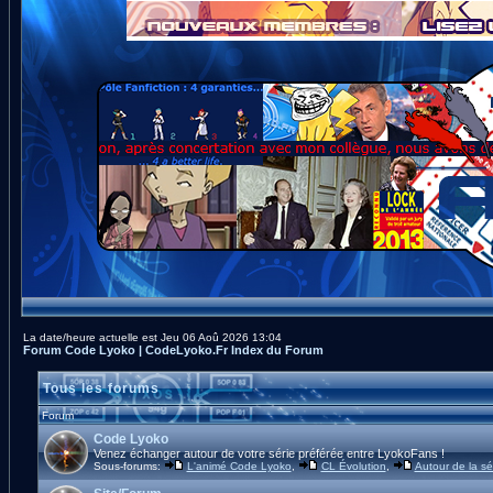
La date/heure actuelle est Jeu 06 Aoû 2026 13:04
Forum Code Lyoko | CodeLyoko.Fr Index du Forum
Tous les forums
Forum
Code Lyoko
Venez échanger autour de votre série préférée entre LyokoFans !
Sous-forums:
L'animé Code Lyoko
,
CL Évolution
,
Autour de la sé