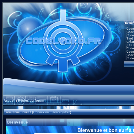
Derni
[Code
[Code
[Code
[Site]
[Créa
[IFSC
[Code
[Code
[Code
[Code
Accueil
Règles du forum
|
Bienvenue, Invité ! (
Connexion
|
S'enregistrer
)
Bienvenue !
Bienvenue et bon surf à 