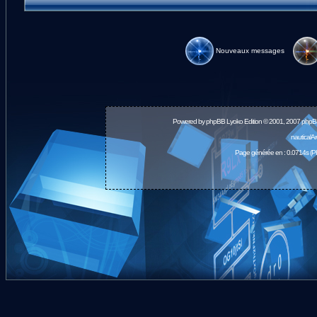
Nouveaux messages
Powered by
phpBB
Lyoko Edition © 2001, 2007 phpB
nauticalA
Page générée en : 0.0714s (P