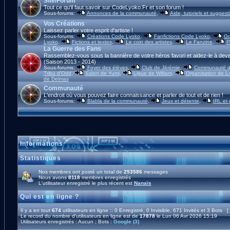
Site/Forum
Tout ce qu'il faut savoir sur CodeLyoko.Fr et son forum !
Sous-forums:
Annonces de la communauté
,
Aide, tutoriels et suggest
Vos Créations
Laissez parler votre esprit d'artiste !
Sous-forums:
Créations Code Lyoko
,
Fanfictions Code Lyoko
,
Gr
Lyoko
,
Fictions et textes
,
Le coin des artistes
,
Le Fanzine
,
P
La Guerre des Fans
Rassemblez-vous sous la bannière de votre héros favori et aidez-le à deve
(Saison 2013 - 2014)
Sous-forums:
Foyer des élèves
,
Club de Jérémie
,
Communauté d'
Tribu d'Odd
,
Salon de Yumi
,
Ligue de William
,
Organisation de L
de Delmas
Communauté
L'endroit où vous pouvez faire connaissance et parler de tout et de rien !
Sous-forums:
Blabla de la communauté
,
Jeux et détente
,
IRL et
Informations
Statistiques
Nos membres ont posté un total de
253586
messages
Nous avons
8118
membres enregistrés
L'utilisateur enregistré le plus récent est
Nanaïs
Qui est en ligne ?
Il y a en tout
674
utilisateurs en ligne :: 0 Enregistré, 0 Invisible, 671 Invités et 3 Bots [
Le record du nombre d'utilisateurs en ligne est de
17878
le Lun 06 Avr 2026 15:19
Utilisateurs enregistrés : Aucun ; Bots :
Google (3)