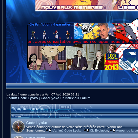
La date/heure actuelle est Ven 07 Aoû 2026 02:21
Forum Code Lyoko | CodeLyoko.Fr Index du Forum
Tous les forums
Forum
Code Lyoko
Venez échanger autour de votre série préférée entre LyokoFans !
Sous-forums:
L'animé Code Lyoko
,
CL Évolution
,
Autour de la sé