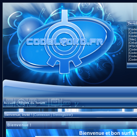
Derni
[Code
[Code
[Code
[Site]
[Créa
[IFSC
[Code
[Code
[Code
[Code
Accueil
Règles du forum
|
Bienvenue, Invité ! (
Connexion
|
S'enregistrer
)
Bienvenue !
Bienvenue et bon surf à 