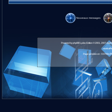
Nouveaux messages
Powered by
phpBB
Lyoko Edition © 2001, 2007 phpB
nauticalA
Page générée en : 0.0769s (P