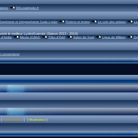
stions
,
EN.codelyoko.fr
Graphisme et infographisme Code Lyoko
,
Fictions et textes
,
Le coin des artistes
,
Le
venir le meilleur LyokoGuerrier (Saison 2013 - 2014)
d'Aelita
,
Meute d'Ulrich
,
Tribu d'Odd
,
Salon de Yumi
,
Ligue de William
,
Or
t conventions
 [
Administrateur
] [
Modérateur
]