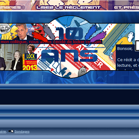
série
,
Sondages