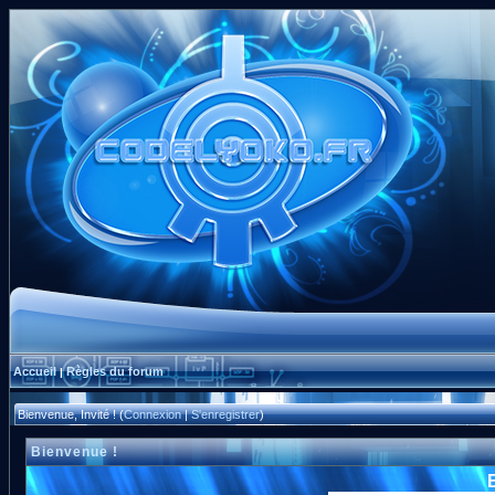
Accueil
Règles du forum
|
Bienvenue, Invité ! (
Connexion
|
S'enregistrer
)
Bienvenue !