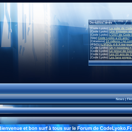
Dernières news
[Code Lyoko]
La suite de Code
[Code Lyoko]
Une émission exc
[Code Lyoko]
L'OST de Code L
[Site]
Code Lyoko a 21 ans !
[Créations]
10 millions ! (et co
[IFSCL]
L'IFSCL 4.6.X est joua
[Code Lyoko]
Un « nouveau » 
[Code Lyoko]
Le retour de Co
[Code Lyoko]
Les 20 ans de C
[Code Lyoko]
Les fans projets
News
FA
|
Bienvenue et bon surf à tous sur le Forum de CodeLyoko.Fr 