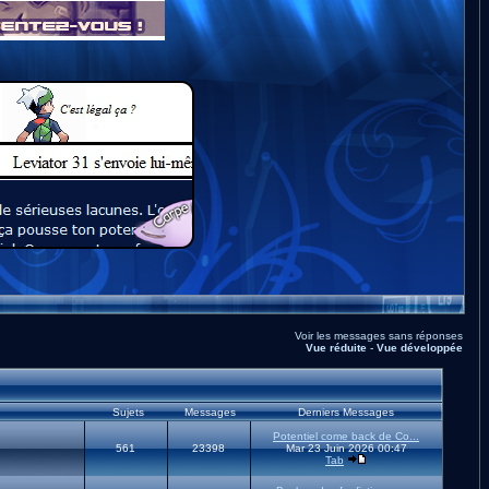
Voir les messages sans réponses
Vue réduite
-
Vue développée
Sujets
Messages
Derniers Messages
Potentiel come back de Co...
561
23398
Mar 23 Juin 2026 00:47
Tab