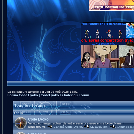
La date/heure actuelle est Jeu 06 Aoû 2026 14:51
Forum Code Lyoko | CodeLyoko.Fr Index du Forum
Tous les forums
Forum
Code Lyoko
Venez échanger autour de votre série préférée entre LyokoFans !
Sous-forums:
L'animé Code Lyoko
,
CL Évolution
,
Autour de la 