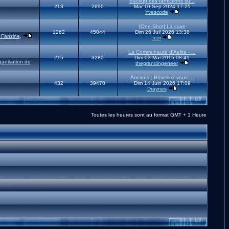
Backup des fanfictions su...
213
2690
Mar 10 Sep 2024 17:25
Yvescode
[One-Shot] La cave
1262
45044
Dim 26 Juil 2026 13:38
 Fanzine
,
Icer
La Communauté d'Aelita - ...
215
3280
Dim 03 Mai 2015 08:41
ganisation de
thegrandingeneer
Anciens : Réveillez-vous ...
432
39478
Dim 14 Juin 2026 17:09
Draynes
Toutes les heures sont au format GMT + 1 Heure