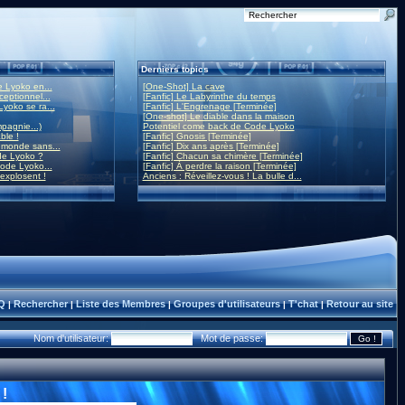
Derniers topics
 Lyoko en...
[One-Shot] La cave
eptionnel...
[Fanfic] Le Labyrinthe du temps
yoko se ra...
[Fanfic] L'Engrenage [Terminée]
[One-shot] Le diable dans la maison
mpagnie...)
Potentiel come back de Code Lyoko
ble !
[Fanfic] Gnosis [Terminée]
monde sans...
[Fanfic] Dix ans après [Terminée]
de Lyoko ?
[Fanfic] Chacun sa chimère [Terminée]
ode Lyoko...
[Fanfic] À perdre la raison [Terminée]
 explosent !
Anciens : Réveillez-vous ! La bulle d...
Q
Rechercher
Liste des Membres
Groupes d'utilisateurs
T'chat
Retour au site
|
|
|
|
|
Nom d'utilisateur:
Mot de passe:
!