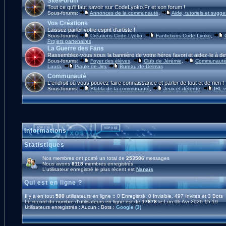
Site/Forum
Tout ce qu'il faut savoir sur CodeLyoko.Fr et son forum !
Sous-forums:
Annonces de la communauté
,
Aide, tutoriels et sugge
Vos Créations
Laissez parler votre esprit d'artiste !
Sous-forums:
Créations Code Lyoko
,
Fanfictions Code Lyoko
,
Projets partenaires
La Guerre des Fans
Rassemblez-vous sous la bannière de votre héros favori et aidez-le à de
Sous-forums:
Foyer des élèves
,
Club de Jérémie
,
Communauté 
Laura
,
Piaule de Jim
,
Bureau de Delmas
Communauté
L'endroit où vous pouvez faire connaissance et parler de tout et de rien !
Sous-forums:
Blabla de la communauté
,
Jeux et détente
,
IRL e
Informations
Statistiques
Nos membres ont posté un total de
253586
messages
Nous avons
8118
membres enregistrés
L'utilisateur enregistré le plus récent est
Nanaïs
Qui est en ligne ?
Il y a en tout
500
utilisateurs en ligne :: 0 Enregistré, 0 Invisible, 497 Invités et 3 Bots
Le record du nombre d'utilisateurs en ligne est de
17878
le Lun 06 Avr 2026 15:19
Utilisateurs enregistrés : Aucun ; Bots :
Google (3)