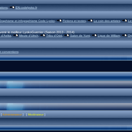
stions
,
EN.codelyoko.fr
Graphisme et infographisme Code Lyoko
,
Fictions et textes
,
Le coin des artistes
,
Le
venir le meilleur LyokoGuerrier (Saison 2013 - 2014)
d'Aelita
,
Meute d'Ulrich
,
Tribu d'Odd
,
Salon de Yumi
,
Ligue de William
,
Or
t conventions
 [
Administrateur
] [
Modérateur
]