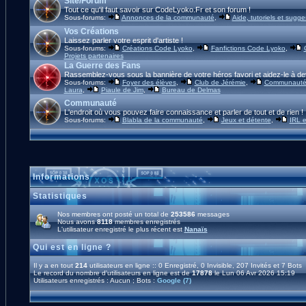
Site/Forum
Tout ce qu'il faut savoir sur CodeLyoko.Fr et son forum !
Sous-forums:
Annonces de la communauté
,
Aide, tutoriels et sugge
Vos Créations
Laissez parler votre esprit d'artiste !
Sous-forums:
Créations Code Lyoko
,
Fanfictions Code Lyoko
,
Projets partenaires
La Guerre des Fans
Rassemblez-vous sous la bannière de votre héros favori et aidez-le à de
Sous-forums:
Foyer des élèves
,
Club de Jérémie
,
Communauté 
Laura
,
Piaule de Jim
,
Bureau de Delmas
Communauté
L'endroit où vous pouvez faire connaissance et parler de tout et de rien !
Sous-forums:
Blabla de la communauté
,
Jeux et détente
,
IRL e
Informations
Statistiques
Nos membres ont posté un total de
253586
messages
Nous avons
8118
membres enregistrés
L'utilisateur enregistré le plus récent est
Nanaïs
Qui est en ligne ?
Il y a en tout
214
utilisateurs en ligne :: 0 Enregistré, 0 Invisible, 207 Invités et 7 Bots
Le record du nombre d'utilisateurs en ligne est de
17878
le Lun 06 Avr 2026 15:19
Utilisateurs enregistrés : Aucun ; Bots :
Google (7)