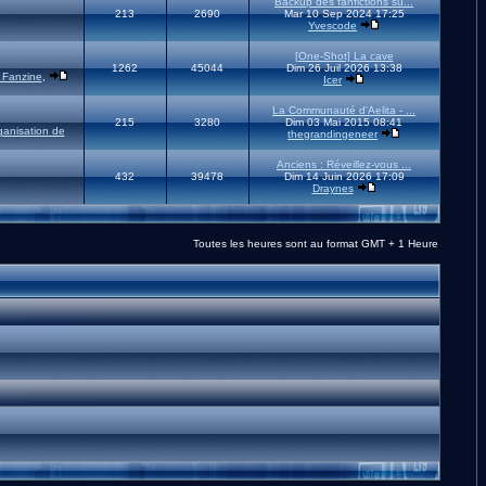
Backup des fanfictions su...
213
2690
Mar 10 Sep 2024 17:25
Yvescode
[One-Shot] La cave
1262
45044
Dim 26 Juil 2026 13:38
 Fanzine
,
Icer
La Communauté d'Aelita - ...
215
3280
Dim 03 Mai 2015 08:41
ganisation de
thegrandingeneer
Anciens : Réveillez-vous ...
432
39478
Dim 14 Juin 2026 17:09
Draynes
Toutes les heures sont au format GMT + 1 Heure