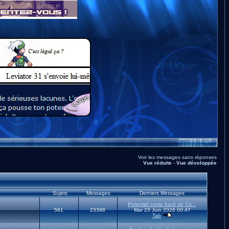
Voir les messages sans réponses
Vue réduite
-
Vue développée
Sujets
Messages
Derniers Messages
Potentiel come back de Co...
561
23398
Mar 23 Juin 2026 00:47
Tab