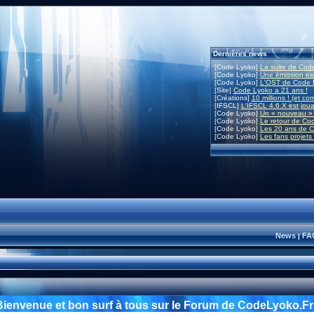
Dernières news
[Code Lyoko]
La suite de Code
[Code Lyoko]
Une émission exc
[Code Lyoko]
L'OST de Code L
[Site]
Code Lyoko a 21 ans !
[Créations]
10 millions ! (et co
[IFSCL]
L'IFSCL 4.6.X est joua
[Code Lyoko]
Un « nouveau » 
[Code Lyoko]
Le retour de Co
[Code Lyoko]
Les 20 ans de C
[Code Lyoko]
Les fans projets
News
FA
|
Bienvenue et bon surf à tous sur le Forum de CodeLyoko.Fr 