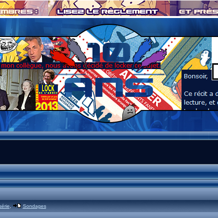
série
,
Sondages