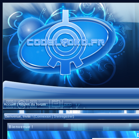
Accueil
Règles du forum
|
Bienvenue, Invité ! (
Connexion
|
S'enregistrer
)
Bienvenue !