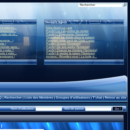
Derniers topics
 Lyoko en...
[One-Shot] La cave
eptionnel...
[Fanfic] Le Labyrinthe du temps
yoko se ra...
[Fanfic] L'Engrenage [Terminée]
[One-shot] Le diable dans la maison
mpagnie...)
Potentiel come back de Code Lyoko
ble !
[Fanfic] Gnosis [Terminée]
monde sans...
[Fanfic] Dix ans après [Terminée]
de Lyoko ?
[Fanfic] Chacun sa chimère [Terminée]
ode Lyoko...
[Fanfic] À perdre la raison [Terminée]
 explosent !
Anciens : Réveillez-vous ! La bulle d...
Q
Rechercher
Liste des Membres
Groupes d'utilisateurs
T'chat
Retour au site
|
|
|
|
|
Nom d'utilisateur:
Mot de passe:
!