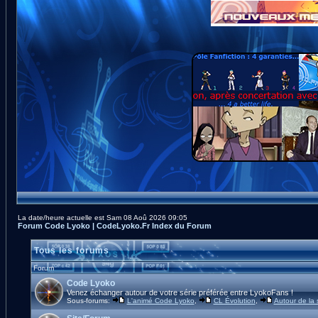
La date/heure actuelle est Sam 08 Aoû 2026 09:05
Forum Code Lyoko | CodeLyoko.Fr Index du Forum
Tous les forums
Forum
Code Lyoko
Venez échanger autour de votre série préférée entre LyokoFans !
Sous-forums:
L'animé Code Lyoko
,
CL Évolution
,
Autour de la 