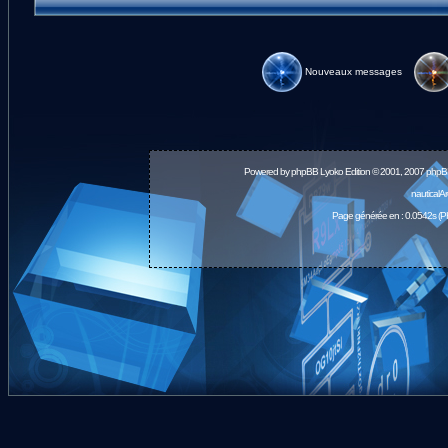
Nouveaux messages
Powered by
phpBB
Lyoko Edition © 2001, 2007 phpB
nauticalA
Page générée en : 0.0542s (P