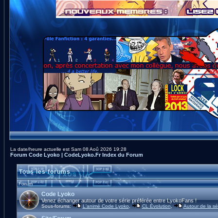
La date/heure actuelle est Sam 08 Aoû 2026 19:28
Forum Code Lyoko | CodeLyoko.Fr Index du Forum
Tous les forums
Forum
Code Lyoko
Venez échanger autour de votre série préférée entre LyokoFans !
Sous-forums:
L'animé Code Lyoko
,
CL Évolution
,
Autour de la sé