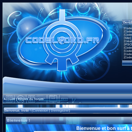
Derni
[Code
[Code
[Code
[Site]
[Créa
[IFSC
[Code
[Code
[Code
[Code
Accueil
Règles du forum
|
Bienvenue, Invité ! (
Connexion
|
S'enregistrer
)
Bienvenue !
Bienvenue et bon surf à 