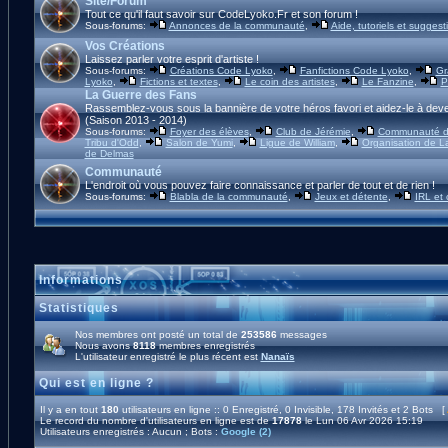
Site/Forum
Tout ce qu'il faut savoir sur CodeLyoko.Fr et son forum !
Sous-forums:
Annonces de la communauté
,
Aide, tutoriels et suggest
Vos Créations
Laissez parler votre esprit d'artiste !
Sous-forums:
Créations Code Lyoko
,
Fanfictions Code Lyoko
,
Gr
Lyoko
,
Fictions et textes
,
Le coin des artistes
,
Le Fanzine
,
P
La Guerre des Fans
Rassemblez-vous sous la bannière de votre héros favori et aidez-le à deve
(Saison 2013 - 2014)
Sous-forums:
Foyer des élèves
,
Club de Jérémie
,
Communauté d'
Tribu d'Odd
,
Salon de Yumi
,
Ligue de William
,
Organisation de L
de Delmas
Communauté
L'endroit où vous pouvez faire connaissance et parler de tout et de rien !
Sous-forums:
Blabla de la communauté
,
Jeux et détente
,
IRL et
Informations
Statistiques
Nos membres ont posté un total de
253586
messages
Nous avons
8118
membres enregistrés
L'utilisateur enregistré le plus récent est
Nanaïs
Qui est en ligne ?
Il y a en tout
180
utilisateurs en ligne :: 0 Enregistré, 0 Invisible, 178 Invités et 2 Bots [
Le record du nombre d'utilisateurs en ligne est de
17878
le Lun 06 Avr 2026 15:19
Utilisateurs enregistrés : Aucun ; Bots :
Google (2)