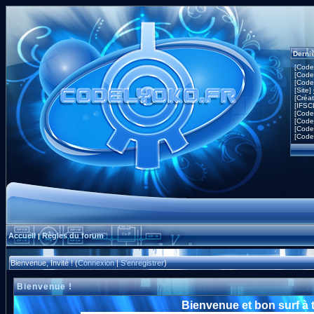
Derni
[Code
[Code
[Code
[Site]
[Créa
[IFSC
[Code
[Code
[Code
[Code
Accueil
Règles du forum
|
Bienvenue, Invité ! (
Connexion
|
S'enregistrer
)
Bienvenue !
Bienvenue et bon surf à 