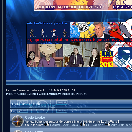
La date/heure actuelle est Lun 10 Aoû 2026 11:57
Forum Code Lyoko | CodeLyoko.Fr Index du Forum
Tous les forums
Forum
Code Lyoko
Venez échanger autour de votre série préférée entre LyokoFans !
Sous-forums:
L'animé Code Lyoko
,
CL Évolution
,
Autour de la sé