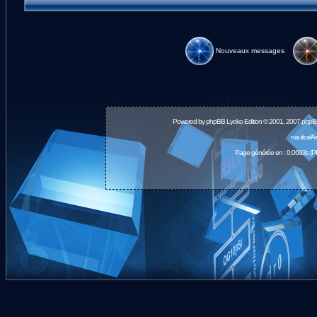
Nouveaux messages
Powered by
phpBB
Lyoko Edition © 2001, 2007 phpB
nauticalA
Page générée en : 0.0693s (P