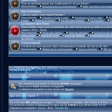
Site/Forum
Tout ce qu'il faut savoir sur CodeLyoko.Fr et son forum !
Sous-forums:
Annonces de la communauté
,
Aide, tutoriels et suggest
Vos Créations
Laissez parler votre esprit d'artiste !
Sous-forums:
Créations Code Lyoko
,
Fanfictions Code Lyoko
,
Gr
Lyoko
,
Fictions et textes
,
Le coin des artistes
,
Le Fanzine
,
P
La Guerre des Fans
Rassemblez-vous sous la bannière de votre héros favori et aidez-le à deve
(Saison 2013 - 2014)
Sous-forums:
Foyer des élèves
,
Club de Jérémie
,
Communauté d'
Tribu d'Odd
,
Salon de Yumi
,
Ligue de William
,
Organisation de L
de Delmas
Communauté
L'endroit où vous pouvez faire connaissance et parler de tout et de rien !
Sous-forums:
Blabla de la communauté
,
Jeux et détente
,
IRL et
Informations
Statistiques
Nos membres ont posté un total de
253586
messages
Nous avons
8118
membres enregistrés
L'utilisateur enregistré le plus récent est
Nanaïs
Qui est en ligne ?
Il y a en tout
498
utilisateurs en ligne :: 0 Enregistré, 0 Invisible, 492 Invités et 6 Bots [
Le record du nombre d'utilisateurs en ligne est de
17878
le Lun 06 Avr 2026 15:19
Utilisateurs enregistrés : Aucun ; Bots :
Google (6)