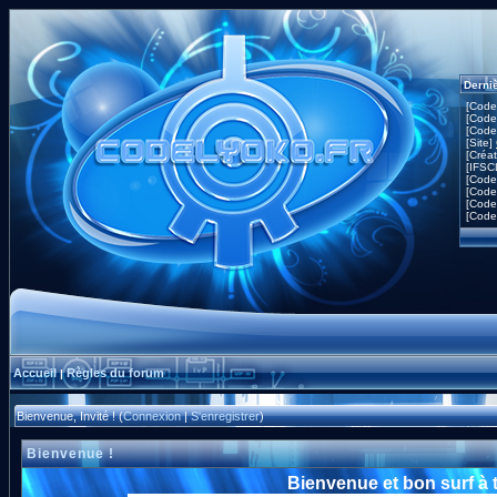
Derni
[Code
[Code
[Code
[Site]
[Créa
[IFSC
[Code
[Code
[Code
[Code
Accueil
Règles du forum
|
Bienvenue, Invité ! (
Connexion
|
S'enregistrer
)
Bienvenue !
Bienvenue et bon surf à 