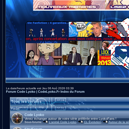
La date/heure actuelle est Jeu 06 Aoû 2026 03:39
Forum Code Lyoko | CodeLyoko.Fr Index du Forum
Tous les forums
Forum
Code Lyoko
Venez échanger autour de votre série préférée entre LyokoFans !
Sous-forums:
L'animé Code Lyoko
,
CL Évolution
,
Autour de la sé