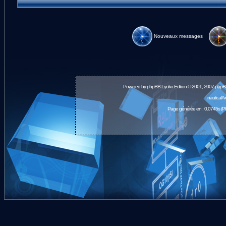
Nouveaux messages
Powered by
phpBB
Lyoko Edition © 2001, 2007 phpB
nauticalA
Page générée en : 0.0745s (P