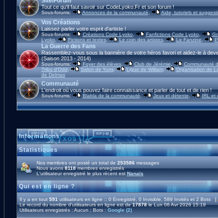
Site/Forum
Tout ce qu'il faut savoir sur CodeLyoko.Fr et son forum !
Sous-forums:
Annonces de la communauté
,
Aide, tutoriels et suggest
Vos Créations
Laissez parler votre esprit d'artiste !
Sous-forums:
Créations Code Lyoko
,
Fanfictions Code Lyoko
,
Gr
Lyoko
,
Fictions et textes
,
Le coin des artistes
,
Le Fanzine
,
P
La Guerre des Fans
Rassemblez-vous sous la bannière de votre héros favori et aidez-le à deve
(Saison 2013 - 2014)
Sous-forums:
Foyer des élèves
,
Club de Jérémie
,
Communauté d'
Tribu d'Odd
,
Salon de Yumi
,
Ligue de William
,
Organisation de L
de Delmas
Communauté
L'endroit où vous pouvez faire connaissance et parler de tout et de rien !
Sous-forums:
Blabla de la communauté
,
Jeux et détente
,
IRL et
Informations
Statistiques
Nos membres ont posté un total de
253586
messages
Nous avons
8118
membres enregistrés
L'utilisateur enregistré le plus récent est
Nanaïs
Qui est en ligne ?
Il y a en tout
591
utilisateurs en ligne :: 0 Enregistré, 0 Invisible, 589 Invités et 2 Bots [
Le record du nombre d'utilisateurs en ligne est de
17878
le Lun 06 Avr 2026 15:19
Utilisateurs enregistrés : Aucun ; Bots :
Google (2)