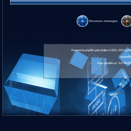
Nouveaux messages
Powered by
phpBB
Lyoko Edition © 2001, 2007 phpB
nauticalA
Page générée en : 0.0738s (P