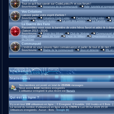
Site/Forum
Tout ce qu'il faut savoir sur CodeLyoko.Fr et son forum !
Sous-forums:
Annonces de la communauté
,
Aide, tutoriels et suggest
Vos Créations
Laissez parler votre esprit d'artiste !
Sous-forums:
Créations Code Lyoko
,
Fanfictions Code Lyoko
,
Gr
Lyoko
,
Fictions et textes
,
Le coin des artistes
,
Le Fanzine
,
P
La Guerre des Fans
Rassemblez-vous sous la bannière de votre héros favori et aidez-le à deve
(Saison 2013 - 2014)
Sous-forums:
Foyer des élèves
,
Club de Jérémie
,
Communauté d'
Tribu d'Odd
,
Salon de Yumi
,
Ligue de William
,
Organisation de L
de Delmas
Communauté
L'endroit où vous pouvez faire connaissance et parler de tout et de rien !
Sous-forums:
Blabla de la communauté
,
Jeux et détente
,
IRL et
Informations
Statistiques
Nos membres ont posté un total de
253586
messages
Nous avons
8118
membres enregistrés
L'utilisateur enregistré le plus récent est
Nanaïs
Qui est en ligne ?
Il y a en tout
199
utilisateurs en ligne :: 0 Enregistré, 0 Invisible, 193 Invités et 6 Bots [
Le record du nombre d'utilisateurs en ligne est de
17878
le Lun 06 Avr 2026 15:19
Utilisateurs enregistrés : Aucun ; Bots :
Google (6)