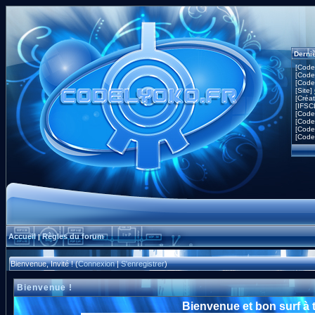
Derni
[Code
[Code
[Code
[Site]
[Créa
[IFSC
[Code
[Code
[Code
[Code
Accueil
Règles du forum
|
Bienvenue, Invité ! (
Connexion
|
S'enregistrer
)
Bienvenue !
Bienvenue et bon surf à 