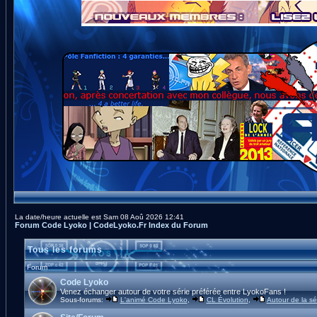
La date/heure actuelle est Sam 08 Aoû 2026 12:41
Forum Code Lyoko | CodeLyoko.Fr Index du Forum
Tous les forums
Forum
Code Lyoko
Venez échanger autour de votre série préférée entre LyokoFans !
Sous-forums:
L'animé Code Lyoko
,
CL Évolution
,
Autour de la sé